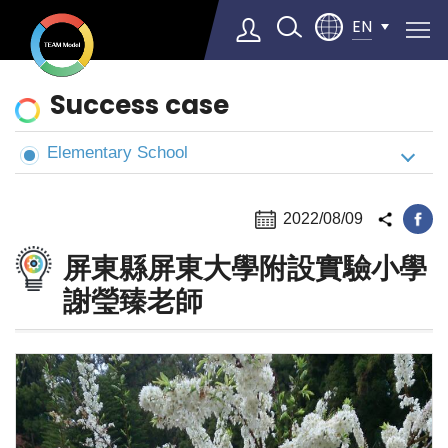
EN
News
Success case
&
Cases
Elementary School
Select Language
▼
2022/08/09
屏東縣屏東大學附設實驗小學
謝瑩臻老師