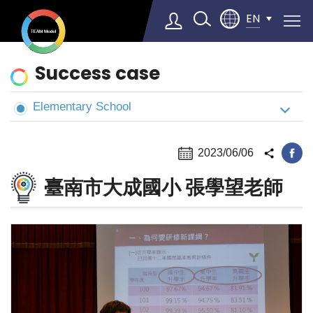
EN
News
Success case
&
Cases
Elementary School
Select Language
▼
2023/06/06
臺南市大成國小 張學望老師