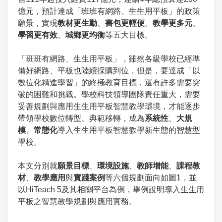
億元，預計達成「班班有網路、生生用平板」的政策
願景，實現
教材更生動
、
書包更輕便
、
教學更多元
、
學習更有效
、
城鄉更均衡
等五大目標。
「班班有網路、生生用平板」，雖然各級學校已經準
備好網路、平板也陸續採購到位，但是，要達成「以
數位化精進學習」的終極教育目標，還有許多需要突
破的困難和挑戰。學校科技領導團隊責任重大，需要
妥善規劃與應用生生用平板智慧教學環境，才能逐步
帶領學校數位轉型、典範移轉，成為
系統性
、
大規
模
、
常態化
導入生生用平板智慧教學新生態的智慧型
學校。
本文分別就
願景目標
、
環境設施
、
教師增能
、
課程教
材
、
教學應用
與
實踐案例
等六個規劃面向如圖1，並
以HiTeach 5及其相關平台為例，舉例說明導入生生用
平板之智慧教學規劃與應用實務。