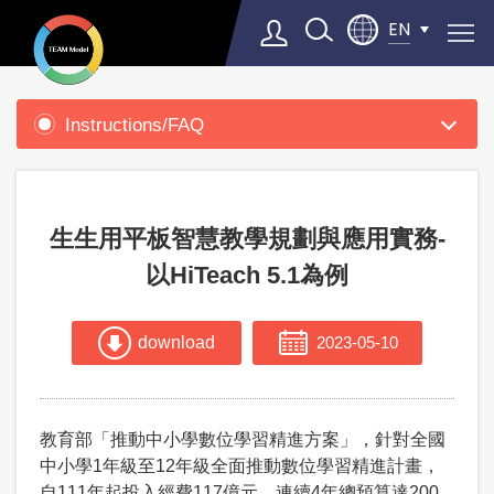
EN
Product
Support
Instructions/FAQ
Select Language
▼
生生用平板智慧教學規劃與應用實務-
以HiTeach 5.1為例
download
2023-05-10
教育部「推動中小學數位學習精進方案」，針對全國
中小學1年級至12年級全面推動數位學習精進計畫，
自111年起投入經費117億元，連續4年總預算達200