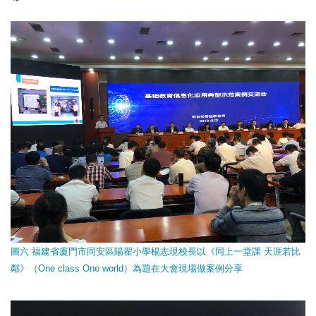
圖六 福建省廈門市同安區陽翟小學楊志現校長以《同上一堂課 天涯若比
鄰》（One class One world）為題在大會現場做案例分享