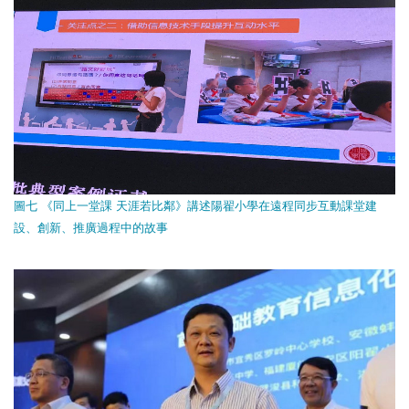
圖七 《同上一堂課 天涯若比鄰》講述陽翟小學在遠程同步互動課堂建
設、創新、推廣過程中的故事