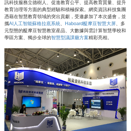
訊科技服務立德樹人、促進教育公平、提高教育質量、提升
教育治理等方面的典型經驗和積極探索。網奕資訊科技集團
憑藉在智慧教育領域的突出貢獻，受邀參加了本次盛會，並
攜
AI人工智能蘇格拉底系統
、
Haboard醍摩豆智慧大屏
、多
元型態的醍摩豆智慧教室産品、大數據與雲計算智慧學校和
學區方案、獨步全球的
智慧型議課廳方案
精彩亮相。