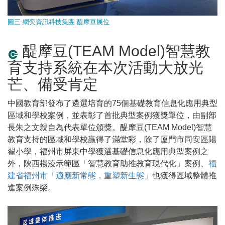
圖三 網奕資訊科技集團 醍摩豆展位
醍摩豆(TEAM Model)智慧教
育支持系統在本次活動大放光
芒、備受肯定
中國教育部發布了遴選培育的75個基礎教育信息化應用典型
區域和學校案例，並表彰了首批典型案例獲獎單位，由副部
長朱之文親自為代表單位頒獎。醍摩豆(TEAM Model)智慧
教育支持的區域和學校贏得了滿堂彩，除了厦門市同安區陽
翟小學，福州市屏東中學獲選基礎信息化應用典型案例之
外，陝西楊淩示範區「智慧教育助推教育現代化」案例、
福
建省福州市「適應新常態，重塑新生態」
也獲得區域整體推
進案例殊榮。