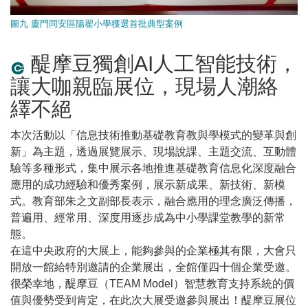
圖九 廈門同安區陽翟小學獲選首批典型案例
醍摩豆獨創AI人工智能技術，
讓大咖親臨展位，現場人潮絡
繹不絕
本次活動以「信息技術推動基礎教育教與學模式的變革與創
新」為主題，透過展覽展示、現場說課、主題交流、互動體
驗等多種形式，集中展示各地推進基礎教育信息化深度融合
應用的成功經驗和優秀案例，展示新成果、新技術、新模
式。教育部朱之文副部長表示，融合應用的理念廣泛傳播，
普遍用、經常用、深度用逐步成為中小學課堂教學的新常
態。
在這中央政府的大展上，能夠參與的企業極其有限，大會只
開放一館給特別邀請的企業展出，全館僅四十個企業受邀。
很榮幸地，醍摩豆（TEAM Model）智慧教育支持系統的價
值與優勢受到肯定，在此次大展受邀參與展出！醍摩豆展位