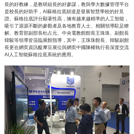
長的好教練，是教研組長的好參謀，教與學大數據管理平台
是校長的好助手，AI蘇格拉底頻道是發展智慧學校的好見
證。蘇格拉底評分顯著性高，擁有越來越精準的人工智能，
吸引了源源不斷的參觀者及各地教育人士、相關領導駐足瞭
解。教育部副部長杜占元、中央電教館館長王珠珠、副館長
韓駿等領導皆蒞臨展館指導，其中，王珠珠館長、韓駿副館
長更在網奕資訊醍摩豆展位與網奕中國陳權執行長深度交流
AI人工智能蘇格拉底系統的應用。