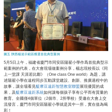
圖五 陝西楊淩示範區獲選首批典型案例
5月5日上午，福建省廈門市同安區陽翟小學作爲首批典型示
範案例的代表，在大會現場做案例分享，楊志現校長以《同
上一堂課 天涯若比鄰》（One class One world）為題，講
述陽翟小學在遠程同步互動課堂建設、創新、推廣過程中的
故事，讓全場看見
醍摩豆遠距智慧教室聯盟
展現優質的成
果，及
醍摩豆遠距系統
如何讓每個孩子享有公平而有質量的
教育。全國僅4個單位（2個市、2所學校）受邀在大會上交
流發言，廈門市同安區陽翟小學就是其中一所，實在值為喝
彩！