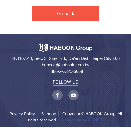
Go back
8F. No.149, Sec. 3, Xinyi Rd., Da'an Dist., Taipei City 106
habook@habook.com.tw
+886-2-2325-5668
FOLLOW US
Privacy Policy
│
Sitemap
│ Copyright © HABOOK Group. All
rights reserved.
Webdesign by GRNET.