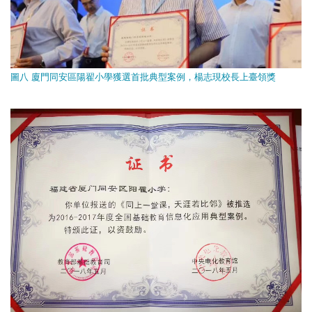
圖八 廈門同安區陽翟小學獲選首批典型案例，楊志現校長上臺領獎