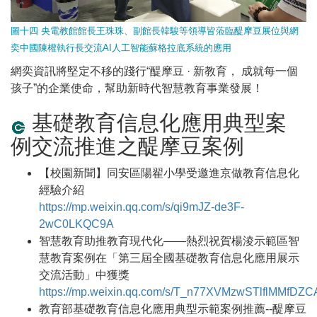
圖十四 央電教館館長王珠珠、副館長韓駿等領導皆蒞臨醍摩豆展位與網
奕中國陳權執行長交流AI人工智能蘇格拉底系統的應用
網奕資訊將堅定不移的踐行“醍摩豆 · 新教育， 成就每一個
孩子”的企業使命，幫助新時代智慧教育事業發展！
基礎教育信息化應用典型案
例交流推進之醍摩豆案例
【校園新聞】同安區陽翟小學受邀進京做教育信息化
經驗介紹
https://mp.weixin.qq.com/s/qi9mJZ-de3F-
2wC0LKQC9A
智慧教育助推教育現代化——熱烈祝賀楊淩示範區智
慧教育案例在「第三屆全國基礎教育信息化應用展示
交流活動」中獲獎
https://mp.weixin.qq.com/s/T_n77XVMzwSTlflMMfDZC
教育部基礎教育信息化應用典型示範案例推薦--醍摩豆