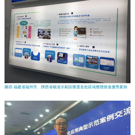
圖四 福建省福州市、陝西省楊淩示範區獲選首批區域整體推進優秀案例