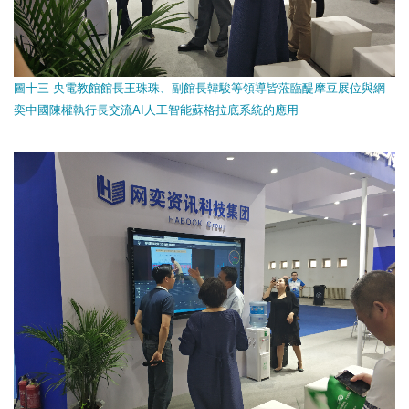
圖十三 央電教館館長王珠珠、副館長韓駿等領導皆蒞臨醍摩豆展位與網
奕中國陳權執行長交流AI人工智能蘇格拉底系統的應用