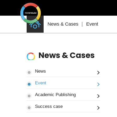
News
News & Cases
Event
&
Cases
News & Cases
News
Event
Academic Publishing
Success case