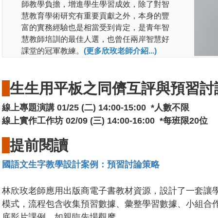
師教學負擔，增進學生學習成效，除了對智
慧教育學術研究有重要貢獻之外，本身的豐
富的實務經驗也是相當受到肯定，是青年智
慧教師培訓的最佳人選，也曾任兩岸智慧好
課堂的冠軍教練。
(更多欣玫老師介紹...)
生生用平板之同儕互評與預習討論
線上專題演講 01/25 (二) 14:00-15:00 *人數不限
線上實作工作坊 02/09 (三) 14:00-16:00 *每班限20位
提前閱讀
國語文生字教學設計案例：預習討論策略
林欣玫老師應用出版商電子書教材資源，設計了一套讓
模式，流程包含收集預習數據、彙整學習數據、小組合
底影片課例，如親臨先場觀摩。