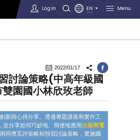
Log in
Menu
EN
Select Language
▼
2022/01/17
習討論策略(中高年級國
北市雙園國小林欣玫老師
創新與心得分享。透過專題講座和實作工
巧，並分享如何巧妙地、簡便地應用
出版商電
用同儕互評策略和預習討論策略，實施國