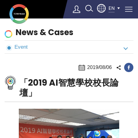
EN
News
News & Cases
&
Cases
Event
Select Language
▼
2019/08/06
「2019 AI智慧學校校長論
壇」