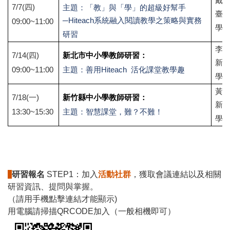
戴煜
7/7(
四)
主題：「教」與「學」的超級好幫手
臺
─Hiteach系統融入閱讀教學之策略與實務
09:00~11:00
學
研習
李岩
7/14(
四)
新北市中小學教師研習：
新
09:00~11:00
主題：善用Hiteach 活化課堂教學趣
學
黃健
7/18(
一)
新竹縣中小學教師研習：
新
13:30~15:30
主題：智慧課堂，難？不難！
學
研習報名
STEP1：加入
活動社群
，獲取會議連結以及相關
研習資訊、提問與掌握。
（請用手機點擊連結才能顯示)
用電腦請掃描QRCODE加入（一般相機即可）