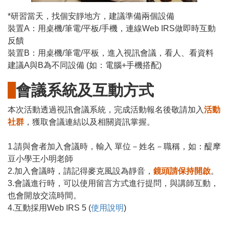
*研習當天，找個安靜地方，建議準備兩個設備
裝置A：用桌機/筆電/平板/手機，連線Web IRS做即時互動
反饋
裝置B：用桌機/筆電/平板，進入視訊會議，看人、看資料
建議A與B為不同設備 (如：電腦+手機搭配)
會議系統及互動方式
本次活動透過視訊會議系統，完成活動報名後敬請加入
活動
社群
，獲取會議連結以及相關資訊掌握。
1.請與會者加入會議時，輸入 單位－姓名－職稱，如：醍摩
豆小學王小明老師
2.加入會議時，請記得麥克風設為靜音，
鏡頭請保持開啟
。
3.會議進行時，可以使用留言方式進行提問，與講師互動，
也會開放交流時間。
4.互動採用Web IRS 5 (
使用說明
)