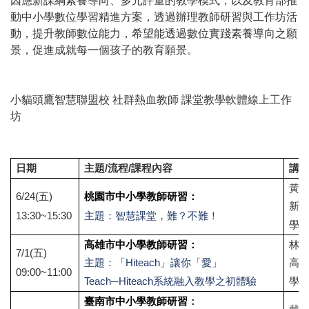
因應新課綱素養導向、多元評量的教學模式，以及教育部推
動中小學數位學習精進方案，透過辦理教師研習與工作坊活
動，提升教師數位能力，希望能透過數位實踐素養導向之願
景，促進成就每一個孩子的教育願景。
小貓頭鷹智慧聯盟校 社群熱血教師 課堂教學軟體線上工作
坊
日期
主題/流程/課程內容
講
黃健
6/24(
五)
桃園市中小學教師研習：
新
13:30~15:30
主題：智慧課堂，難？不難！
學
高雄市中小學教師研習：
林明
7/1(
五)
主題：「Hiteach」讓你「愛」
高
09:00~11:00
Teach─Hiteach系統融入教學之初體驗
學
臺南市中小學教師研習
：