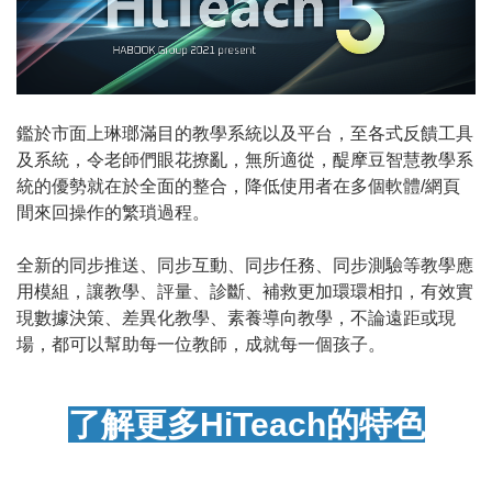
鑑於市面上琳瑯滿目的教學系統以及平台，至各式反饋工具
及系統，令老師們眼花撩亂，無所適從，醍摩豆智慧教學系
統的優勢就在於全面的整合，降低使用者在多個軟體/網頁
間來回操作的繁瑣過程。
全新的同步推送、同步互動、同步任務、同步測驗等教學應
用模組，讓教學、評量、診斷、補救更加環環相扣，有效實
現數據決策、差異化教學、素養導向教學，不論遠距或現
場，都可以幫助每一位教師，成就每一個孩子。
了解更多HiTeach的特色