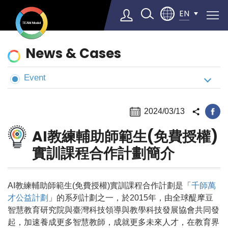
EN
News
News & Cases
&
Cases
Event
Select Language
▼
2024/03/13
AI教練輔助師範生(免費授權)
實訓課程合作計劃簡介
AI教練輔助師範生(免費授權)實訓課程合作計劃是「
千師萬
才公益計劃
」的系列計劃之一，於2015年，由全球醍摩豆
智慧教育研究院與臺灣科技領導與教學科技發展協會共同發
起，加速養成更多智慧教師，成就更多未來人才，在教育界