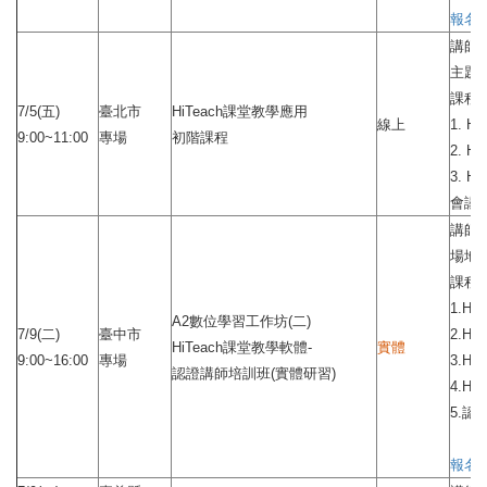
報名
講師
主題：
課程
7/5(五)
臺北市
HiTeach課堂教學應用
線上
1. 
9:00~11:00
專場
初階課程
2. 
3. 
會議
講師
場地：
課程
1.H
A2數位學習工作坊(二)
7/9(二)
臺中市
2.H
HiTeach課堂教學軟體-
實體
9:00~16:00
專場
3.H
認證講師培訓班(實體研習)
4.H
5.認
報名