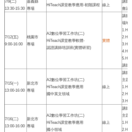
7/9(二)
嘉義縣
講師
HiTeach課堂教學應用-初階課程
線上
13:30-15:30
專場
會議
講師
場地
1.H
A2數位學習工作坊(二)
7/12(五)
桃園市
2.H
HiTeach課堂教學軟體-
實體
9:00-16:00
專場
3.H
認證講師培訓班(實體研習)
4.H
5.H
講師
講師
A2數位學習工作坊(二)
主題：
7/15(一)
新北市
HiTeach課堂教學應用
線上
1.H
13:00-16:00
專場
國中英文領域
2.H
3.H
講師
A2數位學習工作坊(二)
主題：
7/16(二)
新北市
HiTeach課堂教學應用
線上
1.H
13:00-16:00
專場
國小領域
2.H