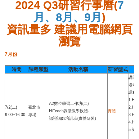
2024 Q3研習行事曆(
7
月
、
8月
、
9月
)
資訊量多 建議用電腦網頁
瀏覽
7月份
時間
課程類型
活動名稱
研習型式
講師
場地：
課程
1.H
A2數位學習工作坊(二)
7/2(二)
臺北市
2.H
HiTeach課堂教學軟體-
實體
9:00~16:00
專場
3.H
認證講師培訓班(實體研習)
4.H
5.認