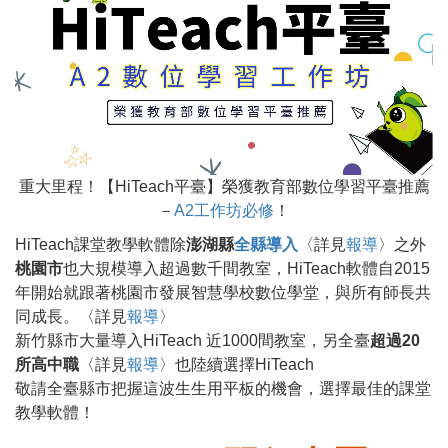
重大里程！【HiTeach平臺】榮獲教育部數位學習平臺推薦
－
A2工作坊必修
！
HiTeach課堂教學軟體除
澎湖縣
全縣導入
〈詳見
報導
〉之外
桃園市
也大規模導入超過數千間教室，HiTeach軟體自2015
年開始就跟著桃園市發展智慧學校數位學堂，與所有師長共
同成長。〈詳見
報導
〉
新竹縣市大量導入HiTeach 近1000間教室，另全臺
超過20
所高中職
〈詳見
報導
〉也陸續選擇HiTeach
敬請全臺縣市把握這波生生用平板的機會，選擇最佳的課堂
教學軟體！