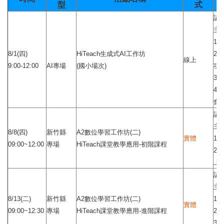
型
式
講
主題
1
8/1(四)
HiTeach生成式AI工作坊
2.
線上
9:00-12:00
AI專場
(國小場次)
功
3.
4.
會
講
主
8/8(四)
新竹縣
A2數位學習工作坊(二)
實體
1.
09:00~12:00
專場
HiTeach課堂教學應用-初階課程
2.
上
講
主題
8/13(二)
新竹縣
A2數位學習工作坊(二)
1
實體
09:00~12:30
專場
HiTeach課堂教學應用-進階課程
2
3