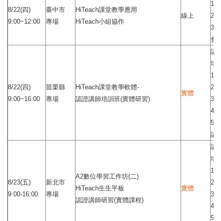
1
8/22(四)
臺中市
HiTeach課堂教學應用
線上
2.
9:00~12:00
專場
HiTeach小組協作
3.
會
講
場
1.
8/22(四)
苗栗縣
HiTeach課堂教學軟體-
2.
實體
9:00~16:00
專場
認證講師培訓班(實體研習)
3.
4.
5.
講
講
場
1.
A2數位學習工作坊(二)
8/23(五)
新北市
2.
HiTeach生生平板
實體
9:00-16:00
專場
3.
認證講師研習(實體課程)
4.
5.