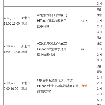
3.H
講師
A2數位學習工作坊(二)
主題：
7/17(三)
新北市
HiTeach課堂教學應用
線上
1.H
13:00-16:00
專場
國中領域
2.H
3.H
講師
A2數位學習工作坊(二)
主題：
7/18(四)
新北市
HiTeach課堂教學應用
線上
1.H
13:00-16:00
專場
國小數學領域
2.H
3.H
講師
場地
1.H
C數位學習講師培訓工作坊
7/19(五)
新北市
2.H
HiTeach生生平板認證講師研習
實體
9:00-16:00
專場
3.H
(實體課程)
4.H
5.H