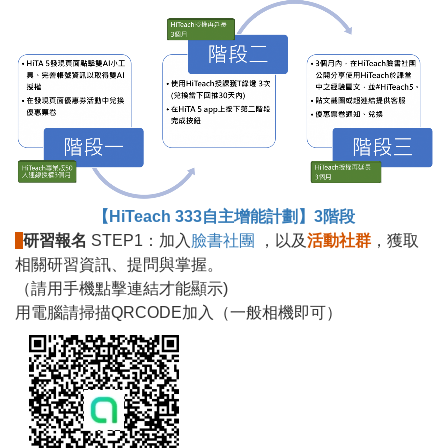
【HiTeach 333自主增能計劃】3階段
研習報名
STEP1：加入
臉書社團
，以及
活動社群
，獲取
相關研習資訊、提問與掌握。
（請用手機點擊連結才能顯示)
用電腦請掃描QRCODE加入（一般相機即可）