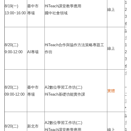
1.
8/19(一)
臺中市
HiTeach課堂教學應用
線上
2.
13:00~16:00
專場
國中社會領域
3
會
講
主
8/20(二)
HiTeach合作與協作方法策略專題工
1
線上
9:00-12:00
AI專場
作坊
2.
3.
會
主
8/20(二)
臺中市
A2數位學習工作坊(二)
一、
實體
09:00-12:00
專場
HiTeach基礎功能實作課
二
三
*
講
A2數位學習工作坊(二)
主題
8/20(二)
新北市
HiTeach課堂教學應用
線上
1.