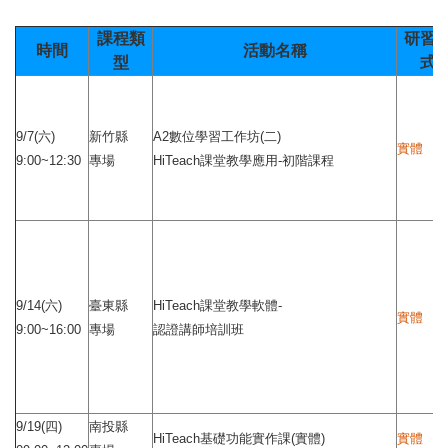
課程類
研習
時間
活動名稱
型
式
9/7(六)
新竹縣
A2數位學習工作坊(二)
實體
9:00~12:30
專場
HiTeach課堂教學應用-初階課程
9/14(六)
臺東縣
HiTeach課堂教學軟體-
實體
9:00~16:00
專場
認證講師培訓班
9/19(四)
南投縣
HiTeach基礎功能實作課(實體)
實體