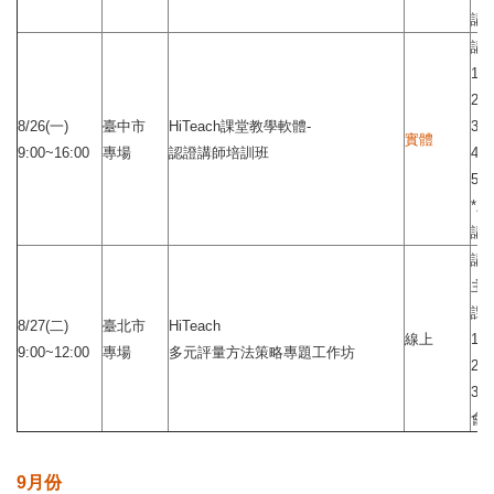
講
講
1.
2.
8/26(一)
臺中市
HiTeach課堂教學軟體-
3.
實體
9:00~16:00
專場
認證講師培訓班
4.
5.
*
講
講
主
課
8/27(二)
臺北市
HiTeach
線上
1
9:00~12:00
專場
多元評量方法策略專題工作坊
2.
3.
會
9月份