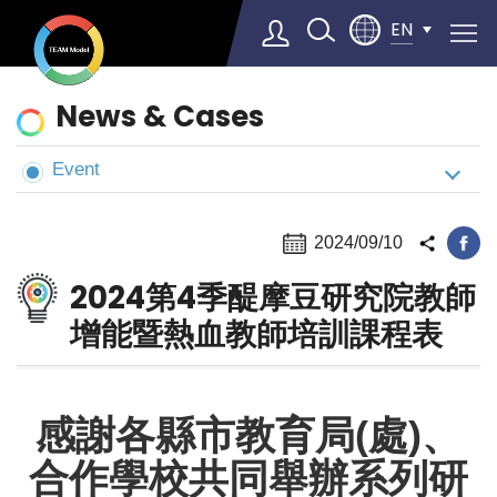
EN
News
News & Cases
&
Cases
Event
Select Language
▼
2024/09/10
2024第4季醍摩豆研究院教師
增能暨熱血教師培訓課程表
感謝各縣市教育局(處)、
合作學校共同舉辦系列研