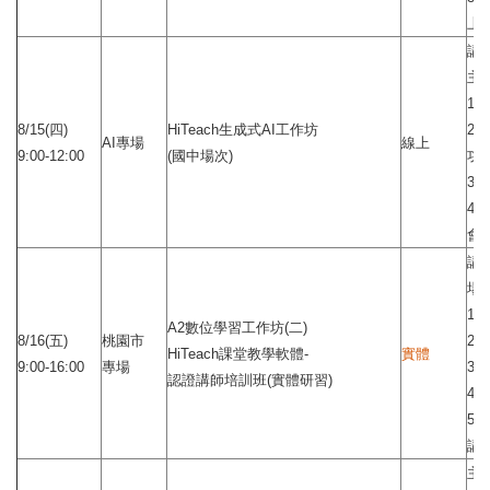
上
講
主題
1
8/15(四)
HiTeach生成式AI工作坊
2.
AI專場
線上
9:00-12:00
(國中場次)
功
3.
4.
會
講
場
1.
A2數位學習工作坊(二)
8/16(五)
桃園市
2.
HiTeach課堂教學軟體-
實體
9:00-16:00
專場
3.
認證講師培訓班(實體研習)
4.
5.
講
主