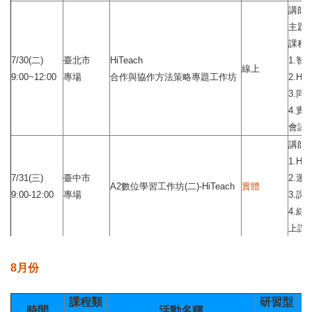
講師
主題
課程
7/30(二)
臺北市
HiTeach
1.
線上
9:00~12:00
專場
合作與協作方法策略專題工作坊
2.H
3.
4.實
會議
講師
1.Hi
7/31(三)
臺中市
2.
A2數位學習工作坊(二)-HiTeach
實體
9:00-12:00
專場
3.
4.綜
上課
8月份
課程類
研習型
時間
活動名稱