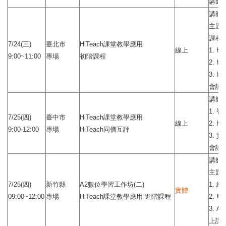
講師
講師
主題：
課程
7/24(三)
臺北市
HiTeach課堂教學應用
線上
1. 
9:00~11:00
專場
初階課程
2. 
3. 
會議
講師
1. 
7/25(四)
臺中市
HiTeach課堂教學應用
線上
2. 
9:00-12:00
專場
HiTeach同儕互評
3. 
會議
講師
主題
7/25(四)
新竹縣
A2數位學習工作坊(二)
1. 
實體
09:00~12:00
專場
HiTeach課堂教學應用-進階課程
2. 
3. 
上課