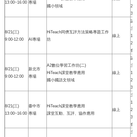
13:00~16:00
專場
國小領域
2.
3.
講
主
8/21(三)
HiTeach同儕互評方法策略專題工作
線上
1
9:00-12:00
AI專場
坊
2
會
講
A2數位學習工作坊(二)
主題
8/21(三)
新北市
HiTeach課堂教學應用
線上
1.
9:00-12:00
專場
國小國語文領域
2.
3.
主
1.
8/21(三)
臺中市
HiTeach課堂教學應用
線上
2.
13:00~16:00
專場
課堂互動、互評、協作應用
3.
會
主