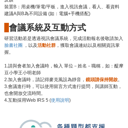
裝置B：用桌機/筆電/平板，進入視訊會議，看人、看資料
建議A與B為不同設備 (如：電腦+手機搭配)
會議系統及互動方式
研習活動若是透過視訊會議系統，完成活動報名後敬請加入
臉書社團
，以及
活動社群
，獲取會議連結以及相關資訊掌
握。
1.請與會者加入會議時，輸入 單位－姓名－職稱，如：醍摩
豆小學王小明老師
2.加入會議時，請記得麥克風設為靜音，
鏡頭請保持開啟
。
3.會議進行時，可以使用留言方式進行提問，與講師互動，
也會開放交流時間。
4.互動採用Web IRS 5 (
使用說明
)