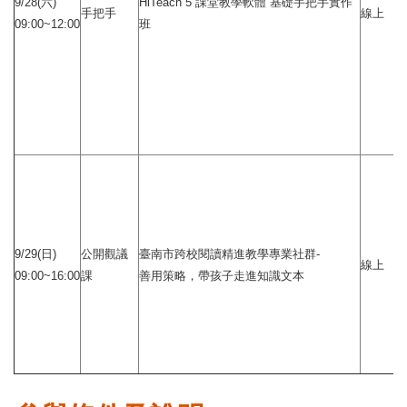
9/28(六)
HiTeach 5 課堂教學軟體 基礎手把手實作
手把手
線上
09:00~12:00
班
9/29(日)
公開觀議
臺南市跨校閱讀精進教學專業社群-
線上
09:00~16:00
課
善用策略，帶孩子走進知識文本