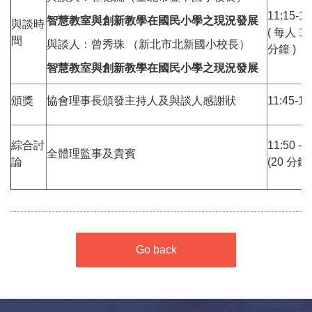
11:15-1
智慧教室與創新教學在國民小學之現況發展
與談時
( 每人 1
間
與談人：曾秀珠 （新北市北新國小校長）
分鐘 )
智慧教室與創新教學在國民小學之現況發展
頒獎
協會理事長頒發主持人及與談人感謝狀
11:45-11
綜合討
11:50 -1
全體理監事及貴賓
論
(20 分鐘 
Go back