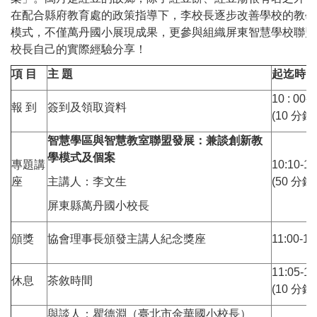
在配合縣府教育處的政策指導下，李校長逐步改善學校的教學
模式，不僅萬丹國小展現成果，更參與組織屏東智慧學校聯盟
校長自己的實際經驗分享！
項
目
主
題
起迄時間
10 : 00-
報 到
簽到及領取資料
(10 分鐘 
智慧學區與智慧教室聯盟發展：兼談創新教
學模式及個案
專題講
10:10-1
座
主講人：李文生
(50 分鐘 
屏東縣萬丹國小校長
頒獎
協會理事長頒發主講人紀念獎座
11:00-11
11:05-1
休息
茶敘時間
(10 分鐘 
與談人：瞿德淵（臺北市金華國小校長）