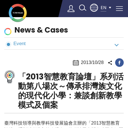
EN
News
News & Cases
&
Cases
Event
Select Language
▼
2013/10/28
「2013智慧教育論壇」系列活
動 第八場次～傳承排灣族文化
的現代化小學：兼談創新教學
模式及個案
臺灣科技領導與教學科技發展協會主辦的「2013智慧教育