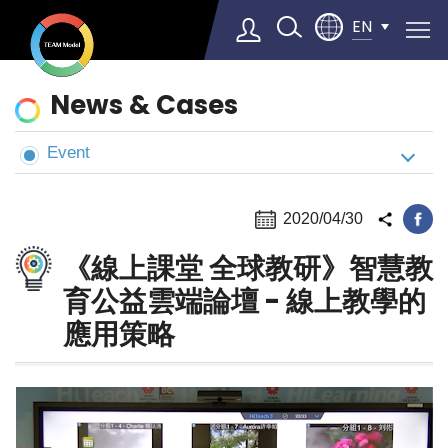
EN
News
News & Cases
&
Cases
Event
Select Language
▼
2020/04/30
《線上課堂 全球教研》智慧教
育公益雲端論壇 - 線上教學的
應用策略