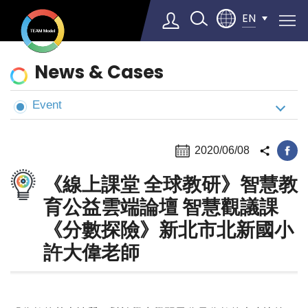
EN
News
News & Cases
&
Cases
Event
Select Language
▼
2020/06/08
《線上課堂 全球教研》智慧教
育公益雲端論壇 智慧觀議課
《分數探險》新北市北新國小
許大偉老師