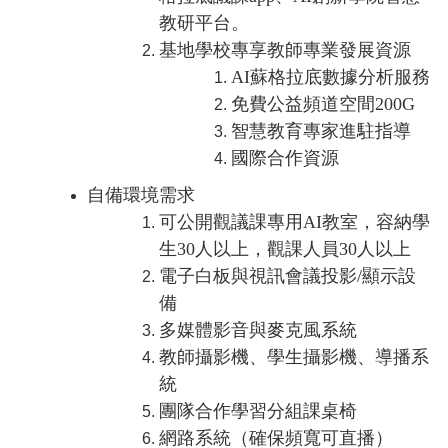
教研平台。
基地學校專享教師專業發展資源
AI蘇格拉底數據分析服務
免費公益頻道空間200G
智慧教育專家進駐指導
國際合作資源
自備環境需求
可公開觀議課專用AI教室，容納學
生30人以上，觀課人員30人以上
電子白板與視訊會議投影/顯示設
備
多媒體影音與麥克風系統
教師攝影機、學生攝影機、導播系
統
團隊合作學習分組課桌椅
網路系統（確保頻寬可直播）