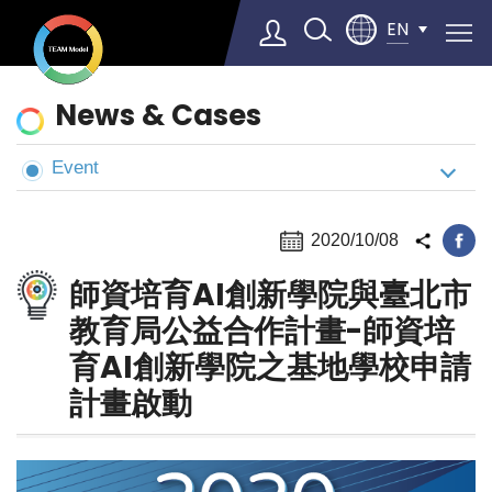
EN
News
News & Cases
&
Cases
Event
Select Language
▼
2020/10/08
師資培育AI創新學院與臺北市
教育局公益合作計畫-師資培
育AI創新學院之基地學校申請
計畫啟動