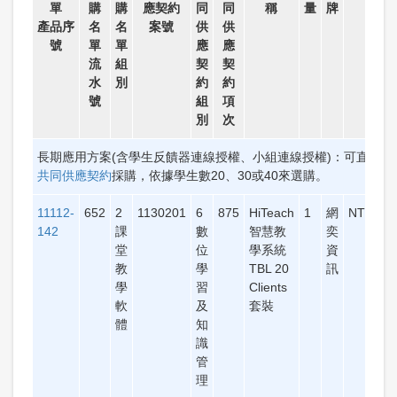
單
購
購
應契約
同
同
稱
量
牌
案價
產品序
名
名
案號
供
供
號
單
單
應
應
流
組
契
契
水
別
約
約
號
組
項
別
次
長期應用方案(含學生反饋器連線授權、小組連線授權)：可直接
政
共同供應契約
採購，依據學生數20、30或40來選購。
11112-
652
2
1130201
6
875
HiTeach
1
網
NT$58,
142
課
數
智慧教
奕
堂
位
學系統
資
教
學
TBL 20
訊
學
習
Clients
軟
及
套裝
體
知
識
管
理