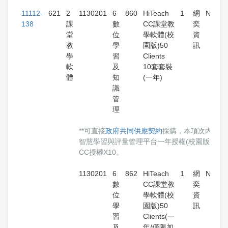
11112-
621
2
1130201
6
860
HiTeach
1
網
NT$ 7
138
課
數
CC課堂教
奕
堂
位
學軟體(校
資
教
學
園版)50
訊
學
習
Clients
軟
及
10套套裝
體
知
(一年)
識
管
理
**可直接
政府共同供應契約
採購，本項次內含醍
智慧學習與評量管理平台一年授權(校園版)、HiTe
CC授權X10。
1130201
6
862
HiTeach
1
網
NT$3,
數
CC課堂教
奕
位
學軟體(校
資
學
園版)50
訊
習
Clients(一
及
年/僅限加