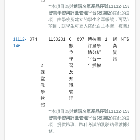
**本項目為與
選購名單產品序號11112-153醍摩
智慧學習與評量管理平台(校園版)
搭配的選購品
項，由學校所建立的學生名單帳號，可透過此
項目，讓學生可登入搭配自主學習、複習應用
11112-
974
1130201
6
897
博拉圖
1
網
NT$66,1
146
數
評量學
奕
位
情分析
資
學
平台一
訊
2
習
年授權
課
及
堂
知
教
識
學
管
軟
理
體
**本項目為與
選購名單產品序號11112-153醍摩
智慧學習與評量管理平台(校園版)
搭配的選購品
項，提供跨班、跨科考試的測驗結果數據分析
務。