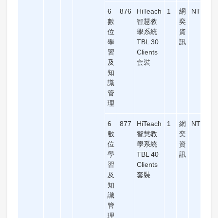
6
876
HiTeach
1
網
NT$73,
數
智慧教
奕
位
學系統
資
學
TBL 30
訊
習
Clients
及
套裝
知
識
管
理
6
877
HiTeach
1
網
NT$89,
數
智慧教
奕
位
學系統
資
學
TBL 40
訊
習
Clients
及
套裝
知
識
管
理