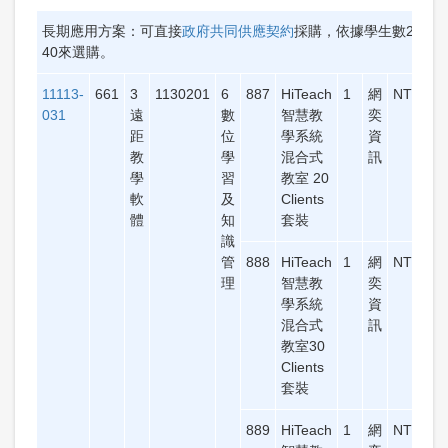
長期應用方案：可直接
政府共同供應契約
採購，依據學生數20、3
40來選購。
11113-
661
3
1130201
6
887
HiTeach
1
網
NT$68,
031
遠
數
智慧教
奕
距
位
學系統
資
教
學
混合式
訊
學
習
教室 20
軟
及
Clients
體
知
套裝
識
管
888
HiTeach
1
網
NT$88,
理
智慧教
奕
學系統
資
混合式
訊
教室30
Clients
套裝
889
HiTeach
1
網
NT$109