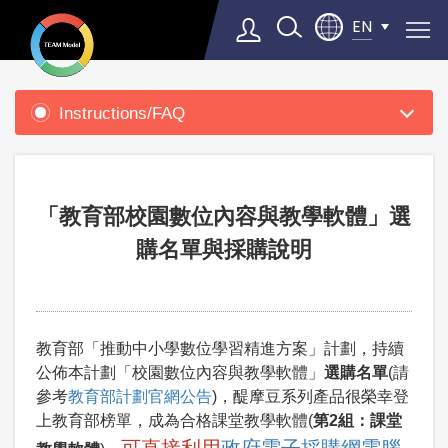
EN
Product
Support
Instructions/FAQ
Select Language
▼
「教育部校園數位內容與教學軟體」選
購名單與採購說明
教育部「推動中小學數位學習精進方案」計劃，持續
公佈本計劃「校園數位內容與教學軟體」
選購名單
(請
參考
教育部計劃官網公告
)，醍摩豆系列產品很榮幸登
上教育部榜單，成為合格課堂教學軟體(
第2組：課堂