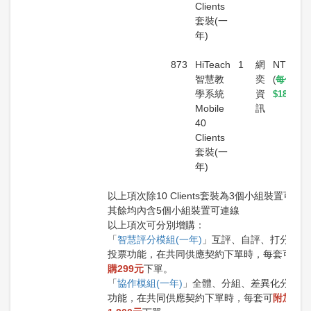
Clients
套裝(一
年)
873
HiTeach
1
網
NT$8,4
智慧教
奕
(
每位學
學系統
資
$18
/月)
Mobile
訊
40
Clients
套裝(一
年)
以上項次除10 Clients套裝為3個小組裝置可連
其餘均內含5個小組裝置可連線
以上項次可分別增購：
「
智慧評分模組(一年)
」互評、自評、打分、多
投票功能，在共同供應契約下單時，每套可
附
購299元
下單。
「
協作模組(一年)
」全體、分組、差異化分組協
功能，在共同供應契約下單時，每套可
附加採