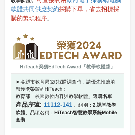
可直接利用
政府電子採購網電腦
教學軟體
)。
軟體共同供應契約
採購下單，省去招標採
購的繁瑣程序
。
HiTeach榮獲EdTech Award「教學軟體獎」
►各縣市教育局(處)採購調查時，請優先推薦填
報獲獎榮耀的HiTeach：
教育部「校園數位內容與教學軟體」
選購名單
產品序號:
11112-141
、組別：
2.課堂教學
軟體
、品項名稱：
HiTeach智慧教學系統Mobile
套裝