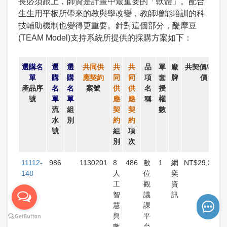
長必須跟上，師資是計畫中最重要的「軟體」。配合
生生用平板所帶來的教與學改變，教師增能培訓的科
技輔助機制也變得更重要。針對這個部分，醍摩豆
(TEAM Model)支持系統所提供的採購方案如下：
選購名
選
選
共同供
共
共
品
單
廠
共契價/專案
單
購
購
應契約
同
同
項
套
牌
價
產品序
名
名
案號
供
供
名
授
號
單
單
應
應
稱
權
流
組
契
契
數
水
別
約
約
號
組
項
別
次
11112-
986
1130201
8
486
數
1
網
NT$29,382
148
人
位
奕
工
觀
資
智
議
訊
慧
課
與
平
數
台