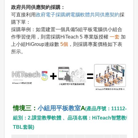
政府共同供應契約採購：
可直接利用
政府電子採購網電腦軟體共同供應契約
採
購下單：
採購舉例：如需建置一個具備5組平板電腦供小組合
作學習使用，則需採購HiTeach 5 專業版授權
一套
加
上
小組HiGroup連線數
5個
，則採購專案價格如下表
所示。
情境三：
小組用平板教室
A
(產品序號：11112-142 
組別：2.課堂教學軟體 、品項名稱：HiTeach智慧教學系
TBL套裝)