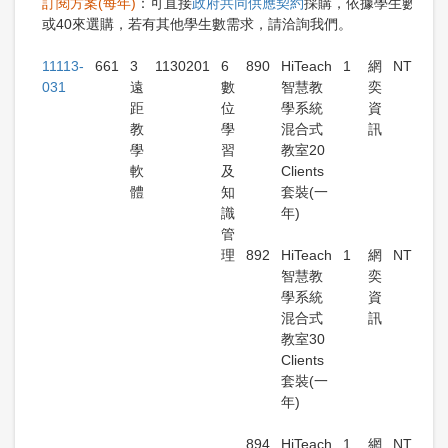
訂閱方案(每年)
：可直接
政府共同供應契約
採購，依據學生數20、
或40來選購，若有其他學生數需求，請洽詢我們。
11113-
661
3
1130201
6
890
HiTeach
1
網
NT$16,
031
遠
數
智慧教
奕
距
位
學系統
資
教
學
混合式
訊
學
習
教室20
軟
及
Clients
體
知
套裝(一
識
年)
管
理
892
HiTeach
1
網
NT$21,
智慧教
奕
學系統
資
混合式
訊
教室30
Clients
套裝(一
年)
894
HiTeach
1
網
NT$26,