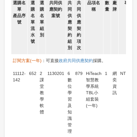
選購名
選
選
共同供
共
共
品項名
數
廠
專案
單
購
購
應契約
同
同
稱
量
牌
產品序
名
名
案號
供
供
號
單
單
應
應
流
組
契
契
水
別
約
約
號
組
項
別
次
訂閱方案(一年)
：可直接
政府共同供應契約
採購。
11112-
652
2
1130201
6
879
HiTeach
1
網
NT$4,2
142
課
數
智慧教
奕
堂
位
學系統
資
教
學
TBL小
訊
學
習
組套裝
軟
及
(一年)
體
知
識
管
理