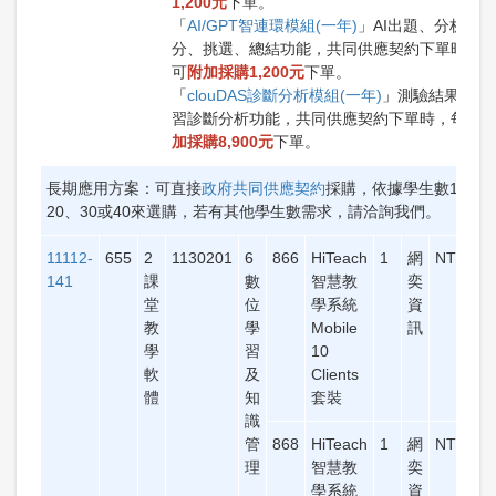
1,200元
下單。
「
AI/GPT智連環模組(一年)
」AI出題、分析、評
分、挑選、總結功能，共同供應契約下單時，
可
附加採購1,200元
下單。
「
clouDAS診斷分析模組(一年)
」測驗結果進行
習診斷分析功能，共同供應契約下單時，每套
加採購8,900元
下單。
長期應用方案：可直接
政府共同供應契約
採購，依據學生數10、
20、30或40來選購，若有其他學生數需求，請洽詢我們。
11112-
655
2
1130201
6
866
HiTeach
1
網
NT$31,
141
課
數
智慧教
奕
堂
位
學系統
資
教
學
Mobile
訊
學
習
10
軟
及
Clients
體
知
套裝
識
管
868
HiTeach
1
網
NT$45,
理
智慧教
奕
學系統
資