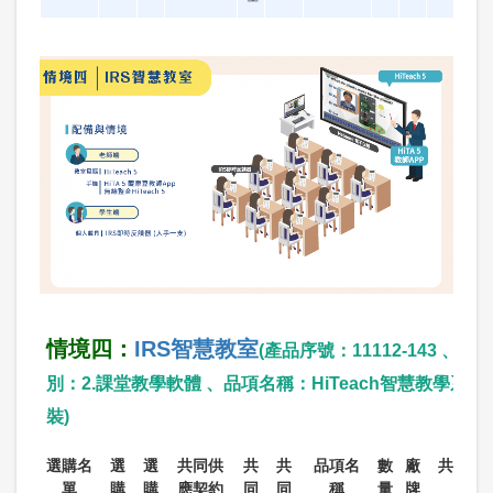
情境四：
IRS智慧教室
(產品序號：11112-143 、組
別：2.課堂教學軟體 、品項名稱：HiTeach智慧教學系統
裝)
選購名
選
選
共同供
共
共
品項名
數
廠
共契價/
單
購
購
應契約
同
同
稱
量
牌
案價