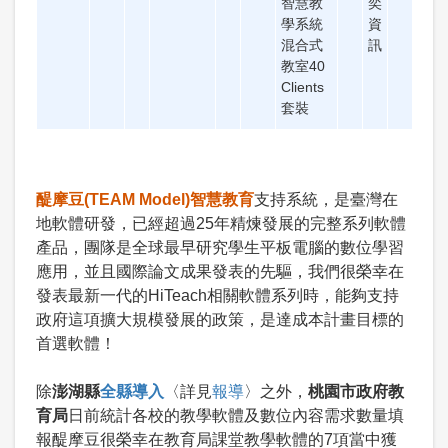
智慧教
奕
學系統
資
混合式
訊
教室40
Clients
套裝
醍摩豆(TEAM Model)智慧教育
支持系統，是臺灣在
地軟體研發，已經超過25年精煉發展的完整系列軟體
產品，團隊是全球最早研究學生平板電腦的數位學習
應用，並且國際論文成果發表的先驅，我們很榮幸在
發表最新一代的HiTeach相關軟體系列時，能夠支持
政府這項擴大規模發展的政策，是達成本計畫目標的
首選軟體！
除
澎湖縣
全縣導入
〈詳見
報導
〉之外，
桃園市政府教
育局
日前統計各校的教學軟體及數位內容需求數量填
報醍摩豆很榮幸在教育局課堂教學軟體的7項當中獲