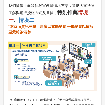
我們提供下面幾個教室教學情境方案，幫助大家快速
特別推薦
情境
了解與選擇授權方式及售價，
一
、
情境二
。
*本頁面資訊完整，建議以電腦瀏覽 手機瀏覽以橫放
顯示較為清楚
**也適用BYOD & THSD實施計畫：「學生自帶載具到校學習」