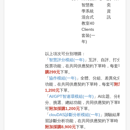
智慧教
奕
學系統
資
混合式
訊
教室40
Clients
套裝(一
年)
以上項次可分別增購：
「
智慧評分模組(一年)
」互評、自評、打分、多
投票功能，在共同供應契約下單時，每套可
附
購299元
下單。
「
協作模組(一年)
」全體、分組、差異化分組協
功能，在共同供應契約下單時，每套可
附加採
1,200元
下單。
「
AI/GPT智連環模組(一年)
」AI出題、分析、評
分、挑選、總結功能，共同供應契約下單時，
可
附加採購1,200元
下單。
「
clouDAS診斷分析模組(一年)
」測驗結果可進
習診斷分析功能，在共同供應契約下單時，每
附加採購8,900元
下單。