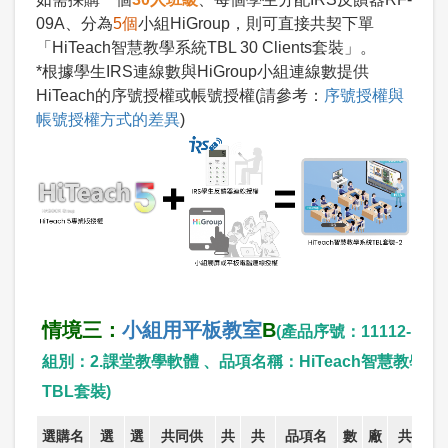
09A、分為
5個
小組HiGroup，則可直接共契下單
「HiTeach智慧教學系統TBL 30 Clients套裝」。
*根據學生IRS連線數與HiGroup小組連線數提供
HiTeach的序號授權或帳號授權(請參考：
序號授權與
帳號授權方式的差異
)
情境三：
小組用平板教室
B
(產品序號：11112-142 
組別：2.課堂教學軟體 、品項名稱：HiTeach智慧教學系
TBL套裝)
選購名
選
選
共同供
共
共
品項名
數
廠
共契價/