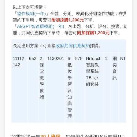
以上項次可增購：
「
協作模組(一年)
」全體、分組、差異化分組協作功能，在共同供
契約下單時，每套可
附加採購1,200元
下單。
「
AI/GPT智連環模組(一年)
」AI出題、分析、評分、挑選、總結功
能，共同供應契約下單時，每套可
附加採購1,200元
下單。
長期應用方案：可直接
政府共同供應契約
採購。
11112-
652
2
1130201
6
878
HiTeach
1
網
NT$31,
142
課
數
智慧教
奕
堂
位
學系統
資
教
學
TBL小
訊
學
習
組套裝
軟
及
體
知
識
管
理
如需採購一個
30人班級
、每個學生分配IRS反饋器RF-