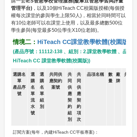
購一套
IES智慧學校管理服務(醍摩豆智慧學習與評量
管理平台)
，以及10個HiTeach CC校園版授權(每個授
權每次課堂的參與學生上限50人)，相當於同時間可以
有10位老師可以在課堂上使用，以及最多總數500位
學生參與(每堂最多50位學生X10位老師)。
情境二：
HiTeach CC課堂教學軟體(校園版)
(產品序號：11112-138 、組別：2.課堂教學軟體 、品項
HiTeach CC 課堂教學軟體(校園版)
)
選購名
選
選
共同供
共
共
品項名稱
數
廠
共契價
單
購
購
應契約
同
同
量
牌
產品序
名
名
案號
供
供
號
單
單
應
應
流
組
契
契
水
別
約
約
號
組
項
別
次
訂閱方案(每年，內建HiTeach CC平板專案)：