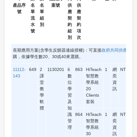
產品序
名
名
案號
供
供
號
單
單
應
應
流
組
契
契
水
別
約
約
號
組
項
別
次
長期應用方案(含學生反饋器連線授權)：可直接
政府共同供應契約
購，依據學生數20、30或40來選購。
11112-
649
2
1130201
6
863
HiTeach
1
網
NT$49,
143
課
數
智慧教
奕
堂
位
學系統
資
教
學
20
訊
學
習
Clients
軟
及
套裝
體
知
識
864
HiTeach
1
網
NT$56,
管
智慧教
奕
理
學系統
資
30
訊