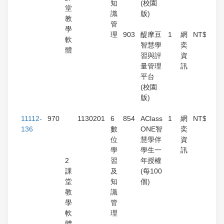
知
(校園
堂
識
版)
教
管
學
理
903
醍摩豆
1
網
NT$104,
軟
智慧學
奕
體
習與評
資
量管理
訊
平台
(校園
版)
11112-
970
1130201
6
854
AClass
1
網
NT$20,9
136
數
ONE智
奕
位
慧學伴
資
學
學生一
訊
2
習
年授權
課
及
(每100
堂
知
個)
教
識
學
管
軟
理
體