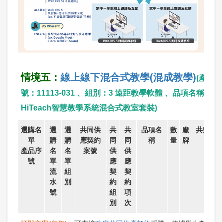
情境五：
線上線下混合式教學(混成教學)
(產品
號：11113-031 、組別：3 遠距教學軟體 、品項名稱：
HiTeach智慧教學系統混合式教室套裝)
選購名
選
選
共同供
共
共
品項名
數
廠
共契價/
單
購
購
應契約
同
同
稱
量
牌
價
產品序
名
名
案號
供
供
號
單
單
應
應
流
組
契
契
水
別
約
約
號
組
項
別
次