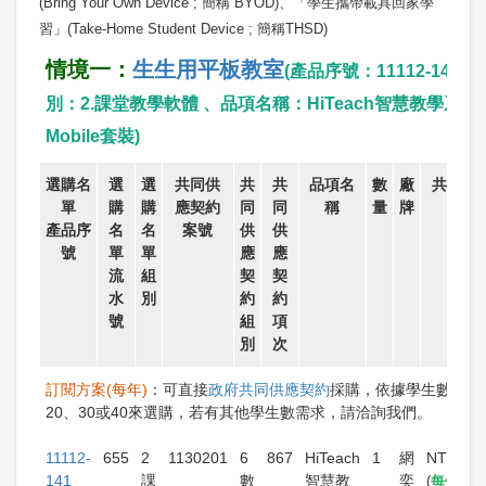
(Bring Your Own Device ; 簡稱 BYOD)、「學生攜帶載具回家學
習」(Take-Home Student Device ; 簡稱THSD)
情境一：
生生用平板教室
(產品序號：11112-141 
別：2.課堂教學軟體 、品項名稱：HiTeach智慧教學系統
Mobile套裝)
選購名
選
選
共同供
共
共
品項名
數
廠
共契價/
單
購
購
應契約
同
同
稱
量
牌
案價
產品序
名
名
案號
供
供
號
單
單
應
應
流
組
契
契
水
別
約
約
號
組
項
別
次
訂閱方案(每年)
：可直接
政府共同供應契約
採購，依據學生數10、
20、30或40來選購，若有其他學生數需求，請洽詢我們。
11112-
655
2
1130201
6
867
HiTeach
1
網
NT$4,4
141
課
數
智慧教
奕
(
每位學