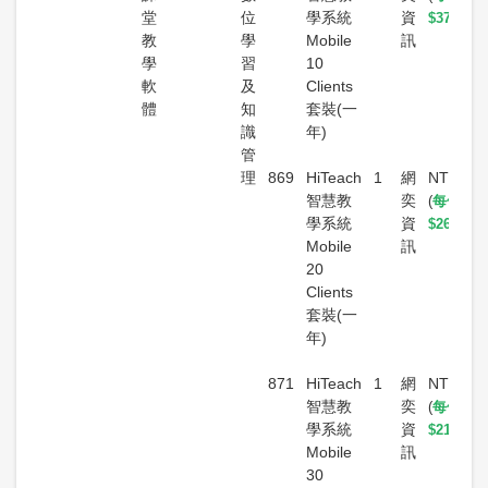
堂
位
學系統
資
$37
/月)
教
學
Mobile
訊
學
習
10
軟
及
Clients
體
知
套裝(一
識
年)
管
理
869
HiTeach
1
網
NT$6,3
智慧教
奕
(
每位學
學系統
資
$26
/月)
Mobile
訊
20
Clients
套裝(一
年)
871
HiTeach
1
網
NT$7,5
智慧教
奕
(
每位學
學系統
資
$21
/月)
Mobile
訊
30