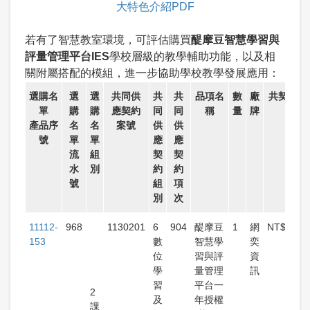
大特色介紹PDF
若有了智慧教室環境，可評估購買
醍摩豆智慧學習與
評量管理平台IES
學校層級的教學輔助功能，以及相
關附屬搭配的模組，進一步協助學校教學發展應用：
選購名
選
選
共同供
共
共
品項名
數
廠
共契價/
單
購
購
應契約
同
同
稱
量
牌
價
產品序
名
名
案號
供
供
號
單
單
應
應
流
組
契
契
水
別
約
約
號
組
項
別
次
11112-
968
1130201
6
904
醍摩豆
1
網
NT$30,7
153
數
智慧學
奕
位
習與評
資
學
量管理
訊
習
平台一
2
及
年授權
課