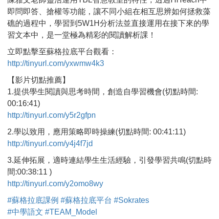
即問即答、搶權等功能，讓不同小組在相互思辨如何拯救藻
礁的過程中，學習到5W1H分析法並直接運用在接下來的學
習文本中，是一堂極為精彩的閱讀解析課！
立即點擊至蘇格拉底平台觀看：
http://tinyurl.com/yxwmw4k3
【影片切點推薦】
1.提供學生閱讀與思考時間，創造自學習機會(切點時間:
00:16:41)
http://tinyurl.com/y5r2gfpn
2.學以致用，應用策略即時操練(切點時間: 00:41:11)
http://tinyurl.com/y4j4f7jd
3.延伸拓展，適時連結學生生活經驗，引發學習共鳴(切點時
間:00:38:11 )
http://tinyurl.com/y2omo8wy
#蘇格拉底課例
#蘇格拉底平台
#Sokrates
#中學語文
#TEAM_Model