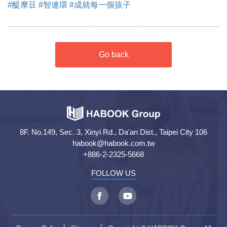
#醍摩豆
#智連環
#成就每一個孩子
Go back
8F. No.149, Sec. 3, Xinyi Rd., Da'an Dist., Taipei City 106
habook@habook.com.tw
+886-2-2325-5668
FOLLOW US