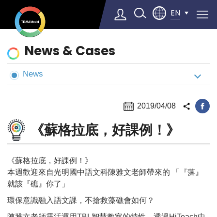
EN
News
News & Cases
&
Cases
News
Select Language
▼
2019/04/08
《蘇格拉底，好課例！》
《蘇格拉底，好課例！》
本週歡迎來自光明國中語文科陳雅文老師帶來的 「『藻』
就該『礁』你了」
環保意識融入語文課，不搶救藻礁會如何？
陳雅文老師靈活運用TBL智慧教室的特性，透過HiTeach中