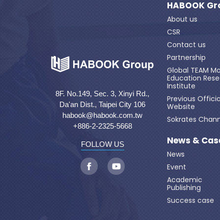
HABOOK Gr
About us
CSR
Contact us
Partnership
Global TEAM Mo
Education Res
Institute
8F. No.149, Sec. 3, Xinyi Rd.,
Previous Officia
Da'an Dist., Taipei City 106
Website
habook@habook.com.tw
Sokrates Chann
+886-2-2325-5668
News & Cas
FOLLOW US
News
Event
Academic
Publishing
Success case