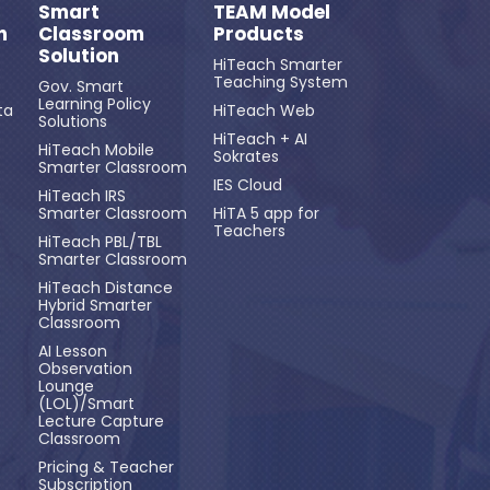
Smart
TEAM Model
n
Classroom
Products
Solution
HiTeach Smarter
Teaching System
Gov. Smart
Learning Policy
ta
HiTeach Web
Solutions
HiTeach + AI
HiTeach Mobile
Sokrates
Smarter Classroom
IES Cloud
HiTeach IRS
Smarter Classroom
HiTA 5 app for
Teachers
HiTeach PBL/TBL
Smarter Classroom
HiTeach Distance
Hybrid Smarter
Classroom
AI Lesson
Observation
Lounge
(LOL)/Smart
Lecture Capture
Classroom
Pricing & Teacher
Subscription