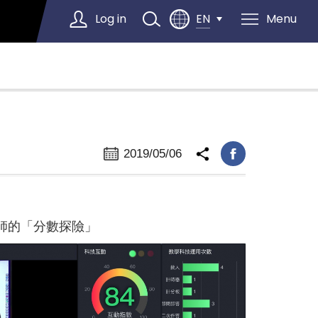
Log in
Menu
EN
Select Language
▼
2019/05/06
師的「分數探險」