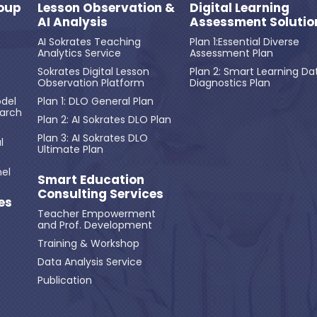
oup
Lesson Observation &
Digital Learning
AI Analysis
Assessment Solutio
AI Sokrates Teaching
Plan 1:Essential Diverse
Analytics Service
Assessment Plan
Sokrates Digital Lesson
Plan 2: Smart Learning Da
Observation Platform
Diagnostics Plan
del
Plan 1: DLO General Plan
earch
Plan 2: AI Sokrates DLO Plan
Plan 3: AI Sokrates DLO
l
Ultimate Plan
el
Smart Education
Consulting Services
es
Teacher Empowerment
and Prof. Development
Training & Workshop
Data Analysis Service
Publication