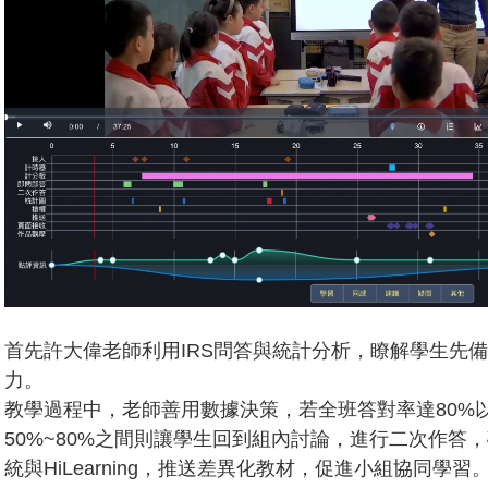
首先許大偉老師利用IRS問答與統計分析，瞭解學生先
力。
教學過程中，老師善用數據決策，若全班答對率達80%
50%~80%之間則讓學生回到組內討論，進行二次作答，確
統與HiLearning，推送差異化教材，促進小組協同學習