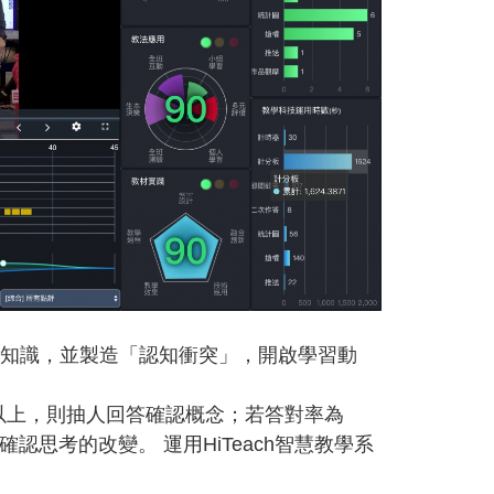
備知識，並製造「認知衝突」，開啟學習動
以上，則抽人回答確認概念；若答對率為
認思考的改變。 運用HiTeach智慧教學系
。