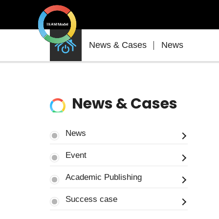
News
News & Cases
News
&
Cases
News & Cases
News
Event
Academic Publishing
Success case