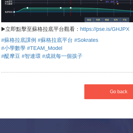
▶️立即點擊至蘇格拉底平台觀看：
https://pse.is/GHJPX
#蘇格拉底課例
#蘇格拉底平台
#Sokrates
#小學數學
#TEAM_Model
#醍摩豆
#智連環
#成就每一個孩子
Go back