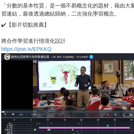
「分數的基本性質」是一個不易概念化的題材，藉由大
習連結，最後透過總結歸納，二次強化學習概念。
✔️【影片切點推薦】
將合作學習進行情境化設計
https://pse.is/EPKKQ