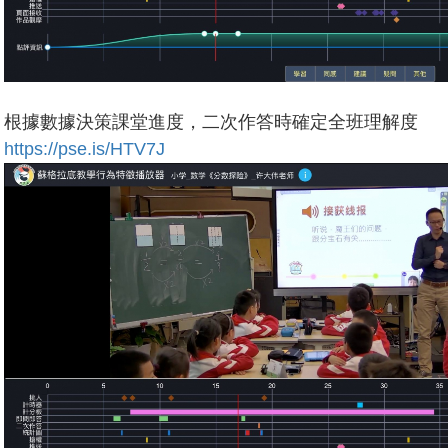
根據數據決策課堂進度，二次作答時確定全班理解度
https://pse.is/HTV7J