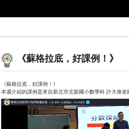
《蘇格拉底，好課例！》
《蘇格拉底，好課例！》
本週介紹的課例是來自新北市北新國小數學科 許大偉老