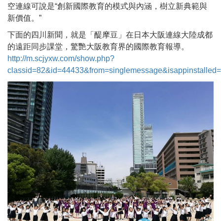
空連線可說是“創新國際教育的模式與內涵，樹立新典範與
新價值。”
下面的四川新聞，就是「醍摩豆」在日本大阪連線大陸成都
的遠距同步課堂，驚艷大阪教育界的國際教育報導。
http://m.scjyxw.com/show.php?
classid=82&id=44433&from=singlemessage&isappinstalled