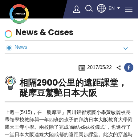
EN
News
News & Cases
&
Cases
News
Select Language
▼
2017/05/22
相隔2900公里的遠距課堂，
醍摩豆驚艷日本大阪
上週一(5/15)，在「醍摩豆」四川銀都紫藤小學黃敏麗校長
帶領學校教師與一年四班的孩子們拜訪日本大阪教育大學附
屬天王寺小學。兩校除了完成”締結姊妹校儀式”，也進行了
一堂日本大阪連線大陸成都的遠距同步課堂。此次的穿越時