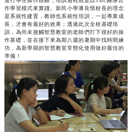
進行學生操作體驗，培訓過程就是以TBL團隊合
作學習模式來實踐。新民小學潘良惜校長的理念
是系統性建置，教師也系統性培訓，一起專業成
長，才會有最好的效果；透過此次全校基礎培
訓，為尚未接觸智慧教室的老師們打下很好的操
作基礎，並在接下來為期八週的暑期中找時間練
功，為新學期的智慧教室常態化使用做好最佳的
準備！