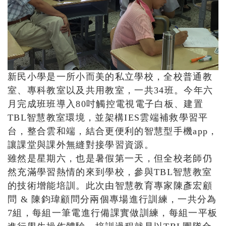
新民小學是一所小而美的私立學校，全校普通教
室、專科教室以及共用教室，一共34班。今年六
月完成班班導入80吋觸控電視電子白板、建置
TBL智慧教室環境，並架構IES雲端補救學習平
台，整合雲和端，結合更便利的智慧型手機app，
讓課堂與課外無縫對接學習資源。
雖然是星期六，也是暑假第一天，但全校老師仍
然充滿學習熱情的來到學校，參與TBL智慧教室
的技術增能培訓。此次由智慧教育專家陳彥宏顧
問 & 陳鈞瑋顧問分兩個專場進行訓練，一共分為
7組，每組一筆電進行備課實做訓練，每組一平板