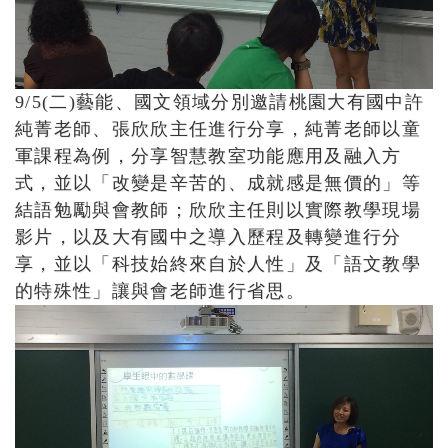
9/5(二)藝能、國文領域分別邀請桃園大有國中許
純菁老師、張欣欣主任進行分享，純菁老師以童
軍課程為例，分享智慧教室功能應用及融入方
式，並以「改變是辛苦的、成就感是無價的」等
結語勉勵與會教師；欣欣主任則以實際教學現場
影片，以及大有國中之導入歷程及轉變進行分
享，並以「科技始終來自於人性」及「語文教學
的特殊性」讓與會老師進行省思。