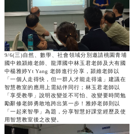
9/6(三)自然、數學、社會領域分別邀請桃園青埔
國中賴潁維老師、龍潭國中林玉君老師及大有國
中楊雅婷Yt Yang 老師進行分享，潁維老師以
「一個人走得快，但一群人才能走得遠」建議在
智慧教室的應用上需結伴同行；林玉君老師以
「享受教學」說明改變並不可怕、改變要時間勉
勵辭修老師勇敢地跨出第一步！雅婷老師則以
「一起來智學」為題，分享智慧好課堂經歷及使
用智慧教室後之改變。