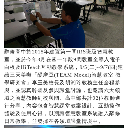
辭修高中於2015年建置第一間IRS班級智慧教
室，並於今年8月在國一年段9間教室全導入電子
白板及HiTeach互動教學系統，9/5(二)~9/7(四)連
續三天舉辦「醍摩豆(TEAM Model)智慧教室 教
學研究會」李玉美校長及胡湘玲教務主任全程參
與，並認真聆聽及參與課堂討論，也邀請六大領
域之智慧教師到校與國、高中部共計92位教師進
行分享，內容包含智慧課堂教案設計、互動操作
體驗及使用心得，以期讓智慧教室系統融入辭修
日常教學，並發揮在各領域課堂情境中。