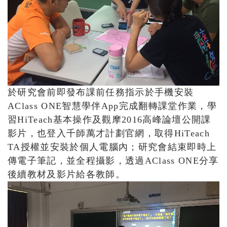
於研究會前即發布課前任務指示於手機安裝
AClass ONE智慧學伴App完成翻轉課堂作業，學
習HiTeach基本操作及觀摩2016高峰論壇公開課
影片，也登入千師萬才計劃官網，取得HiTeach
TA授權並安裝於個人電腦內；研究會結束即時上
傳電子筆記，並全程攝影，透過AClass ONE分享
後續教材及影片給各教師。