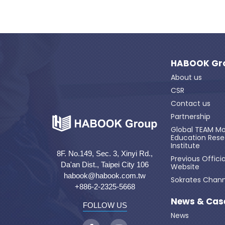
HABOOK Gr
About us
CSR
Contact us
Partnership
Global TEAM Mo
Education Res
Institute
8F. No.149, Sec. 3, Xinyi Rd.,
Previous Officia
Da'an Dist., Taipei City 106
Website
habook@habook.com.tw
Sokrates Chann
+886-2-2325-5668
News & Cas
FOLLOW US
News