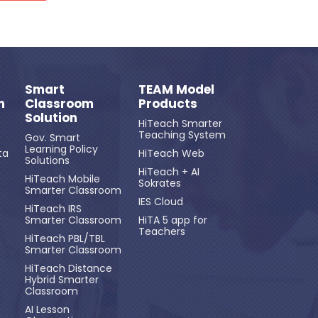
Smart
TEAM Model
n
Classroom
Products
Solution
HiTeach Smarter
Teaching System
Gov. Smart
Learning Policy
ta
HiTeach Web
Solutions
HiTeach + AI
HiTeach Mobile
Sokrates
Smarter Classroom
IES Cloud
HiTeach IRS
Smarter Classroom
HiTA 5 app for
Teachers
HiTeach PBL/TBL
Smarter Classroom
HiTeach Distance
Hybrid Smarter
Classroom
AI Lesson