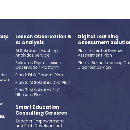
oup
Lesson Observation &
Digital Learning
AI Analysis
Assessment Solutio
AI Sokrates Teaching
Plan 1:Essential Diverse
Analytics Service
Assessment Plan
Sokrates Digital Lesson
Plan 2: Smart Learning Da
Observation Platform
Diagnostics Plan
del
Plan 1: DLO General Plan
earch
Plan 2: AI Sokrates DLO Plan
Plan 3: AI Sokrates DLO
l
Ultimate Plan
el
Smart Education
Consulting Services
es
Teacher Empowerment
and Prof. Development