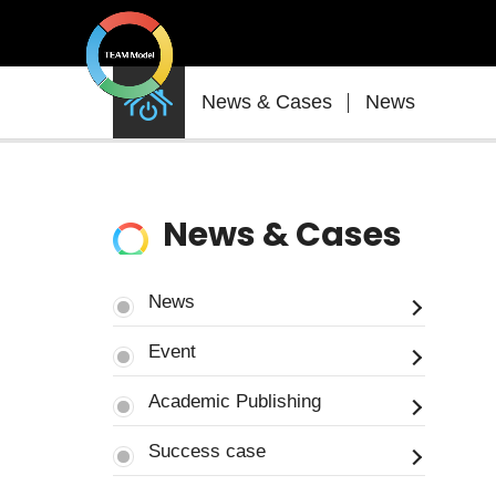
News
News & Cases
News
&
Cases
News & Cases
News
Event
Academic Publishing
Success case