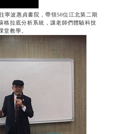
前往寧波惠貞書院，帶領50位江北第二期
蘇格拉底分析系統，讓老師們體驗科技
課堂教學。