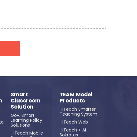
Smart
TEAM Model
n
Classroom
Products
Solution
HiTeach Smarter
Teaching System
Gov. Smart
Learning Policy
ta
HiTeach Web
Solutions
HiTeach + AI
HiTeach Mobile
Sokrates