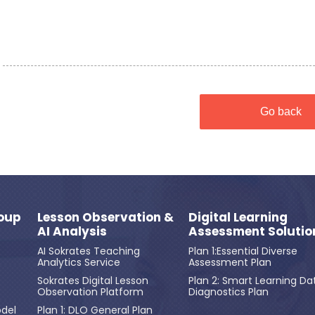
Go back
oup
Lesson Observation &
Digital Learning
AI Analysis
Assessment Solutio
AI Sokrates Teaching
Plan 1:Essential Diverse
Analytics Service
Assessment Plan
Sokrates Digital Lesson
Plan 2: Smart Learning Da
Observation Platform
Diagnostics Plan
del
Plan 1: DLO General Plan