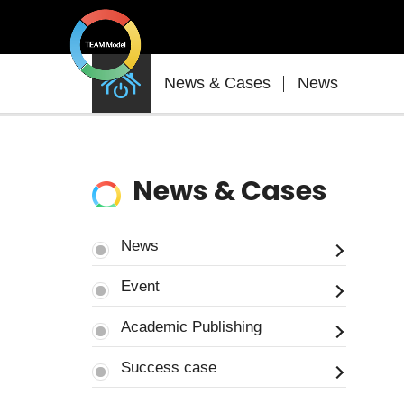
News
News & Cases
News
&
Cases
News & Cases
News
Event
Academic Publishing
Success case