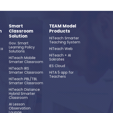
Smart
TEAM Model
n
Classroom
Products
Solution
HiTeach Smarter
Teaching System
Gov. Smart
Learning Policy
ta
HiTeach Web
Solutions
HiTeach + AI
HiTeach Mobile
Sokrates
Smarter Classroom
IES Cloud
HiTeach IRS
Smarter Classroom
HiTA 5 app for
Teachers
HiTeach PBL/TBL
Smarter Classroom
HiTeach Distance
Hybrid Smarter
Classroom
AI Lesson
Observation
Lounge