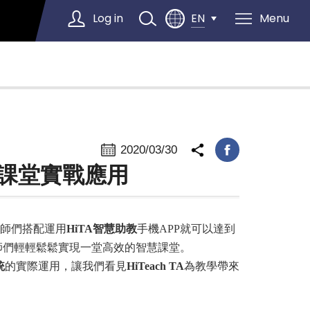
Log in
Menu
EN
Select Language
▼
2020/03/30
統 課堂實戰應用
師們搭配運用
HiTA智慧助教
手機APP就可以達到
師們輕輕鬆鬆實現一堂高效的智慧課堂。
統
的實際運用，讓我們看見
HiTeach TA
為教學帶來