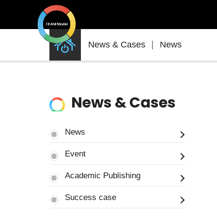
News
News & Cases
News
&
Cases
News & Cases
News
Event
Academic Publishing
Success case