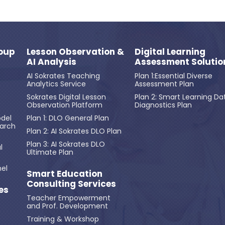
oup
Lesson Observation &
Digital Learning
AI Analysis
Assessment Solutio
AI Sokrates Teaching
Plan 1:Essential Diverse
Analytics Service
Assessment Plan
Sokrates Digital Lesson
Plan 2: Smart Learning Da
Observation Platform
Diagnostics Plan
del
Plan 1: DLO General Plan
earch
Plan 2: AI Sokrates DLO Plan
Plan 3: AI Sokrates DLO
l
Ultimate Plan
el
Smart Education
Consulting Services
es
Teacher Empowerment
and Prof. Development
Training & Workshop