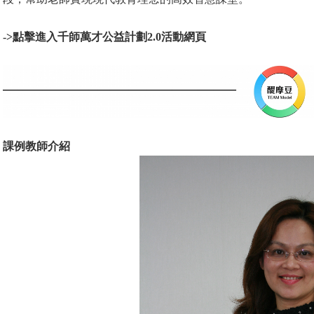
->
點擊進入千師萬才公益計劃2.0活動網頁
課例教師介紹