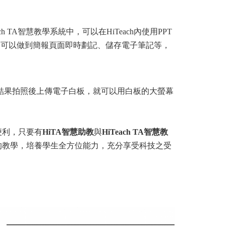
ch TA
智慧教學系統中，可以在HiTeach內使用PPT
音連結，還可以做到簡報頁面即時劃記、儲存電子筆記等，
論結果拍照後上傳電子白板，就可以用白板的大螢幕
便利，只要有
HiTA智慧助教
與
HiTeach TA智慧教
的教學，培養學生全方位能力，充分享受科技之受