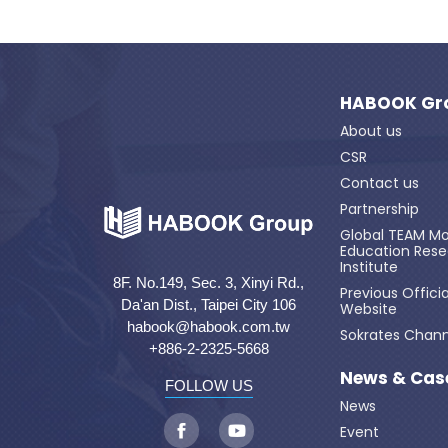
HABOOK Gr
About us
CSR
Contact us
Partnership
Global TEAM Mo
Education Res
Institute
8F. No.149, Sec. 3, Xinyi Rd.,
Previous Officia
Da'an Dist., Taipei City 106
Website
habook@habook.com.tw
Sokrates Chann
+886-2-2325-5668
News & Cas
FOLLOW US
News
Event