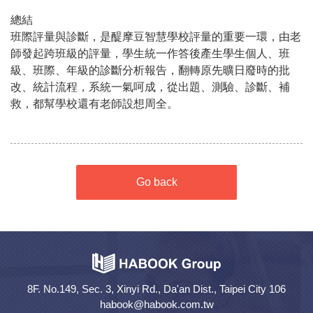
總結
班際評量與診斷，是醍摩豆智慧學校評量的重要一環，由老
師發起跨班級的評量，學生統一作答後產生學生個人、班
級、班際、年級的診斷分析報告，翻轉原先曠日廢時的批
改、統計流程，系統一氣呵成，從出題、測驗、診斷、補
救，都幫學校還有老師設想周全。
Go back
8F. No.149, Sec. 3, Xinyi Rd., Da'an Dist., Taipei City 106
habook@habook.com.tw