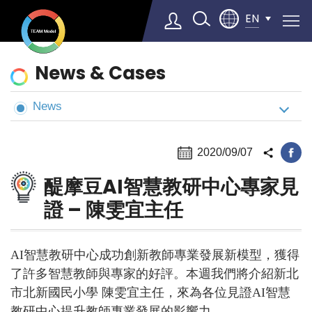
EN
News
News & Cases
&
Cases
News
Select Language
▼
2020/09/07
醍摩豆AI智慧教研中心專家見
證 – 陳雯宜主任
AI
智慧教研中心成功創新教師專業發展新模型，獲得
了許多智慧教師與專家的好評。本週我們將介紹新北
市北新國民小學 陳雯宜主任，來為各位見證AI智慧
教研中心提升教師專業發展的影響力。