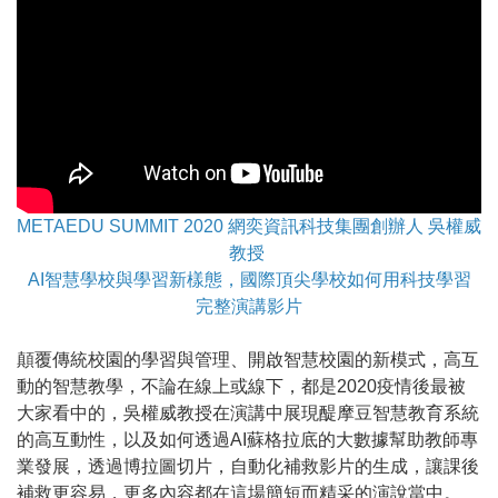
METAEDU SUMMIT 2020 網奕資訊科技集團創辦人 吳權威
教授
AI智慧學校與學習新樣態，國際頂尖學校如何用科技學習
完整演講影片
顛覆傳統校園的學習與管理、開啟智慧校園的新模式，高互
動的智慧教學，不論在線上或線下，都是2020疫情後最被
大家看中的，吳權威教授在演講中展現醍摩豆智慧教育系統
的高互動性，以及如何透過AI蘇格拉底的大數據幫助教師專
業發展，透過博拉圖切片，自動化補救影片的生成，讓課後
補救更容易，更多內容都在這場簡短而精采的演說當中。