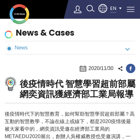
EN
News
News & Cases
&
Cases
News
Select Language
▼
2020/11/30
後疫情時代 智慧學習超前部屬
網奕資訊獲經濟部工業局報導
後疫情時代下的智慧教育，如何幫助智慧學習超前部屬？高
互動的智慧教學，不論在線上或線下，都是2020疫情後最
被大家看中的，網奕資訊受邀在經濟部工業局的
METAEDU2020展出，創辦人吳權威教授也受邀演講，一