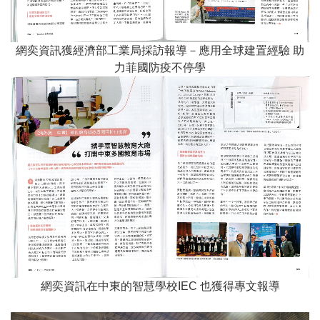
網奕資訊獲經濟部工業局採訪報導－應用全球建置經驗 助
力菲國防疫不停學
網奕資訊在中東的智慧學校IEC 也獲得專文報導