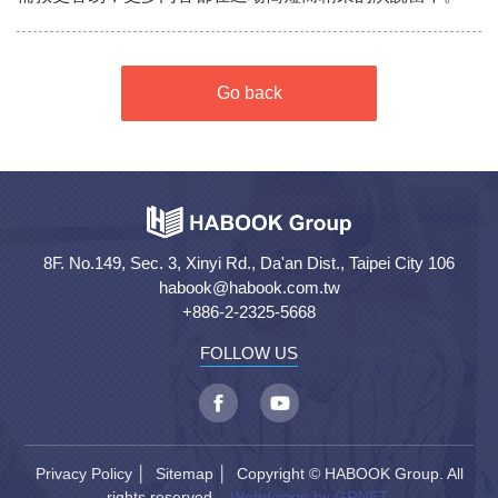
Go back
8F. No.149, Sec. 3, Xinyi Rd., Da'an Dist., Taipei City 106
habook@habook.com.tw
+886-2-2325-5668
FOLLOW US
Privacy Policy
│
Sitemap
│ Copyright © HABOOK Group. All
rights reserved.
Webdesign by GRNET.