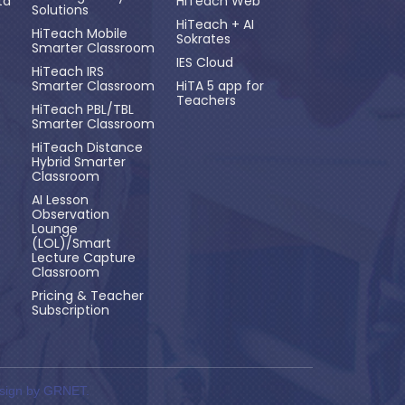
ta
HiTeach Web
Solutions
HiTeach + AI
HiTeach Mobile
Sokrates
Smarter Classroom
IES Cloud
HiTeach IRS
Smarter Classroom
HiTA 5 app for
Teachers
HiTeach PBL/TBL
Smarter Classroom
HiTeach Distance
Hybrid Smarter
Classroom
AI Lesson
Observation
Lounge
(LOL)/Smart
Lecture Capture
Classroom
Pricing & Teacher
Subscription
ign by GRNET.