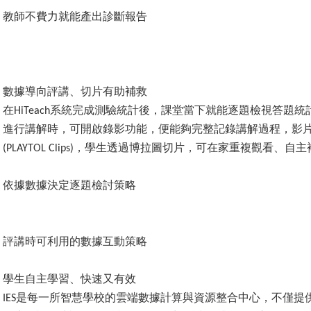
教師不費力就能產出診斷報告
數據導向評講、切片有助補救
在
系統完成測驗統計後，課堂當下就能逐題檢視答題統
HiTeach
進行講解時，可開啟錄影功能，便能夠完整記錄講解過程，影
，學生透過博拉圖切片，可在家重複觀看、自主
(PLAYTOL Clips)
依據數據決定逐題檢討策略
評講時可利用的數據互動策略
學生自主學習、快速又有效
是每一所智慧學校的雲端數據計算與資源整合中心，不僅提
IES