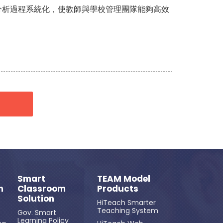
分析過程系統化，使教師與學校管理團隊能夠高效
。
Smart
TEAM Model
n
Classroom
Products
Solution
HiTeach Smarter
Teaching System
Gov. Smart
Learning Policy