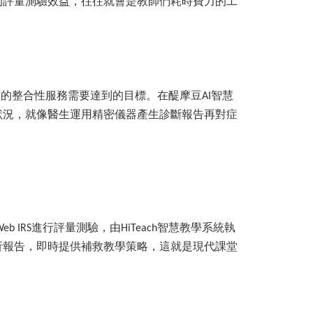
的評量測驗效益，往往就會是教師們耗時費力的工
校的整合性服務需要達到的目標。在醍摩豆
智慧
AI
狀況，就像醫生運用精密儀器產生診斷報告再對症
進行評量測驗，由
智慧教學系統執
eb IRS
HiTeach
析報告，即時提供補救教學策略，這就是現代課堂