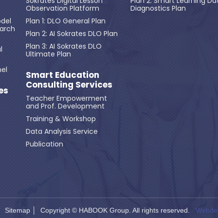
Sokrates Digital Lesson
Plan 2: Smart Learning Da
Observation Platform
Diagnostics Plan
del
Plan 1: DLO General Plan
earch
Plan 2: AI Sokrates DLO Plan
Plan 3: AI Sokrates DLO
l
Ultimate Plan
el
Smart Education
Consulting Services
es
Teacher Empowerment
and Prof. Development
Training & Workshop
Data Analysis Service
Publication
│
Sitemap
│ Copyright © HABOOK Group. All rights reserved.
Webdes