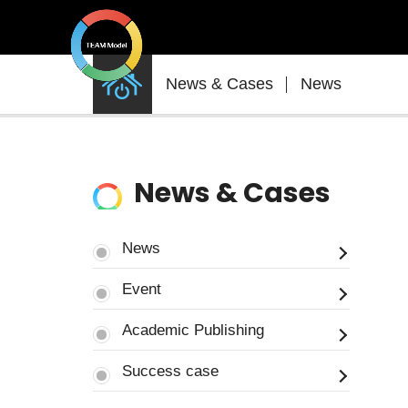
News
News & Cases
News
&
Cases
News & Cases
News
Event
Academic Publishing
Success case