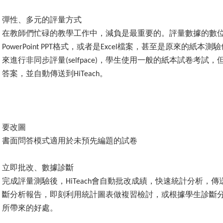
彈性、多元的評量方式
在教師們忙碌的教學工作中，減負是最重要的。評量數據的數
格式，或者是
檔案，甚至是原來的紙本測驗
PowerPoint PPT
Excel
來進行非同步評量
，學生使用一般的紙本試卷考試，
(selfpace)
答案，並自動傳送到
。
HiTeach
要改圖
書面問答模式適用於未預先編題的試卷
立即批改、數據診斷
完成評量測驗後，
會自動批改成績，快速統計分析，傳
HiTeach
斷分析報告，即刻利用統計圖表做複習檢討，或根據學生診斷
所帶來的好處。