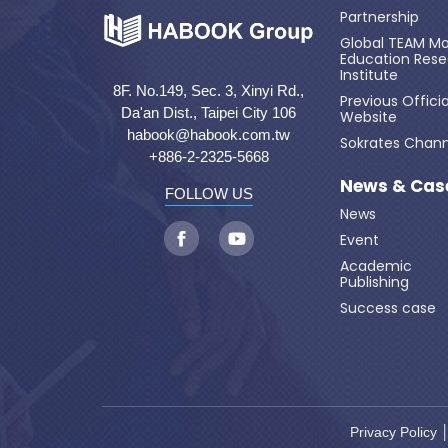
Partnership
Global TEAM Mo
Education Res
Institute
8F. No.149, Sec. 3, Xinyi Rd.,
Previous Officia
Da'an Dist., Taipei City 106
Website
habook@habook.com.tw
Sokrates Chann
+886-2-2325-5668
News & Cas
FOLLOW US
News
Event
Academic
Publishing
Success case
Privacy Policy