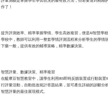
評量測驗是掌握學生學習狀況的最有效方法，但若要達到精緻
作了！
提升評測效率、精準掌握學情、學生高效複習，便是
智慧學
AI
學校中，教師可以利用一整套學情評測流程來分析學生的學情
下藥一般，提供有效的輔導策略，精準數據決策。
智慧評量、數據決策、精準複習
在醍摩豆智慧教室中，讓學生利用
即時反饋裝置或行動裝置
IRS
W
行評量活動，自動批改統計答題結果，並可產生詳細的診斷分
智慧評量的最佳展現模式。