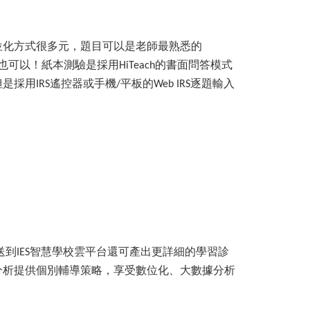
位化方式很多元，題目可以是老師最熟悉的
也可以！紙本測驗是採用
的書面問答模式
HiTeach
但是採用
遙控器或手機
平板的
逐題輸入
IRS
/
Web IRS
送到
智慧學校雲平台還可產出更詳細的學習診
IES
分析提供個別輔導策略，享受數位化、大數據分析