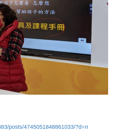
383/posts/4745051848861033/?d=n