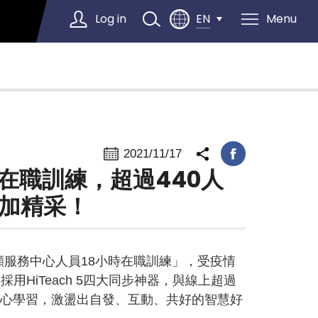
Log in
Menu
EN
Select Language
▼
2021/11/17
在職訓練，超過440人
更加精采！
照顧服務中心人員18小時在職訓練」，受疫情
採用HiTeach 5四大同步神器，與線上超過
用心學習，激盪出自發、互動、共好的智慧好