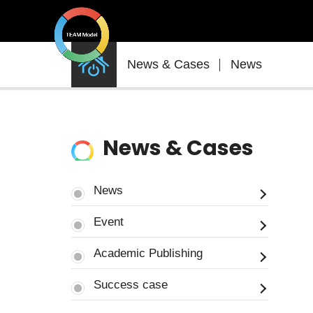
News
News & Cases
News
&
Cases
News & Cases
News
Event
Academic Publishing
Success case