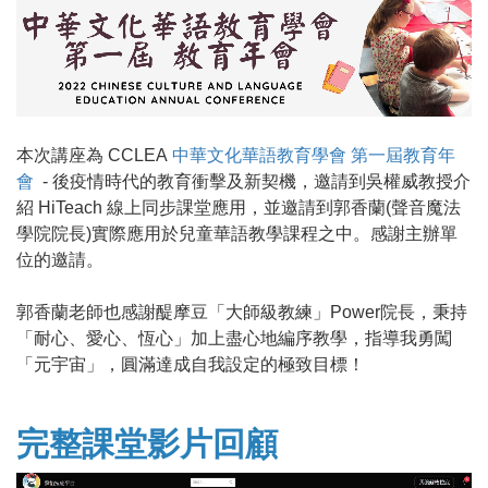
本次講座為 CCLEA
中華文化華語教育學會 第一屆教育年
會
- 後疫情時代的教育衝擊及新契機，邀請到吳權威教授介
紹 HiTeach 線上同步課堂應用，並邀請到郭香蘭(聲音魔法
學院院長)實際應用於兒童華語教學課程之中。感謝主辦單
位的邀請。
郭香蘭老師也感謝醍摩豆「大師級教練」Power院長，秉持
「耐心、愛心、恆心」加上盡心地編序教學，指導我勇闖
「元宇宙」，圓滿達成自我設定的極致目標！
完整課堂影片回顧