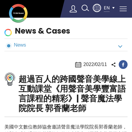
EN
News
News & Cases
&
Cases
News
Select Language
▼
2022/02/11
超過百人的跨國聲音美學線上
互動課堂《用聲音美學豐富語
言課程的精彩》| 聲音魔法學
院院長 郭香蘭老師
美國中文數位教師協會邀請聲音魔法學院院長郭香蘭老師，