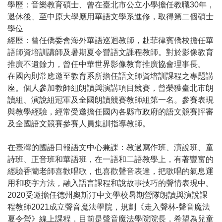
學歷：音樂教育碩士、曾在臺北市公立小學擔任教職30年，
退休後、至中原大學應用華語文學系進修，取得第二個碩士
學位
經歷：曾任僑委會海外華語巡迴教師，赴菲律賓僑校擔任華
語師資培訓講師及暑期夏令營語文課程教師。對於影像教育
推廣不遺餘力，曾任中華世界影像教育推廣協會理事長。
在國內則常應邀至教育系所擔任語文師資培訓課程之專題講
座。個人參加教師組朗讀與演講項目競賽，曾榮獲臺北市朗
讀組、演說組冠軍及全國朗讀競賽教師組第一名。參賽表現
與教學經驗，經常受邀擔任國內各縣市政府的語文競賽評審
及全國語文競賽參賽人員集訓指導教師。
在臺灣的國語日報語文中心兼課：教過寫作班、演說班、童
詩班、正音班和華語班，在一語和二語教學上，有著豐富的
經驗香蘭老師喜歡唱歌，也喜歡聲音表達，把歌唱的氣息運
用和咬字方法，融入語言課程和說故事技巧的聲情表現中。
2020受邀擔任德州奧斯汀中文學校暑期營隊朗讀與演說課
程教師2021成立聲音魔法學院，規劃《走入聲林-聲音魔法
夏令營》線上課程，目前是聲音魔法學院院長，希望為兒童