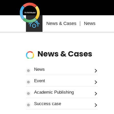
News
News & Cases
News
&
Cases
News & Cases
News
Event
Academic Publishing
Success case