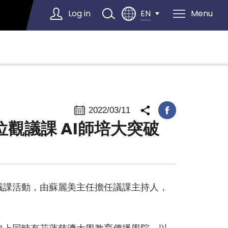
Log in
Menu
EN
Select Language
▼
2022/03/11
位觀議課 AI師培大突破
議課活動，由蘇麗美主任擔任議課主持人，
。