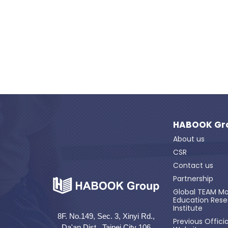
HABOOK Gr
About us
CSR
Contact us
Partnership
Global TEAM Mo
Education Res
Institute
8F. No.149, Sec. 3, Xinyi Rd.,
Previous Officia
Da'an Dist., Taipei City 106