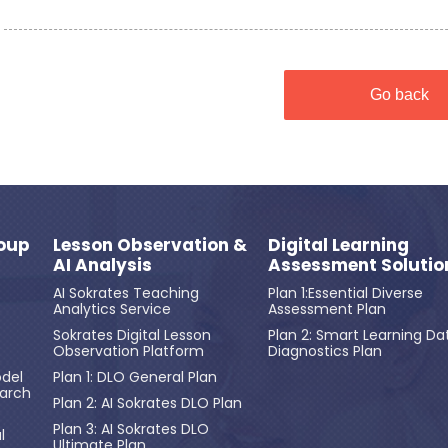
Go back
oup
Lesson Observation &
Digital Learning
AI Analysis
Assessment Solutio
AI Sokrates Teaching
Plan 1:Essential Diverse
Analytics Service
Assessment Plan
Sokrates Digital Lesson
Plan 2: Smart Learning Da
Observation Platform
Diagnostics Plan
del
Plan 1: DLO General Plan
earch
Plan 2: AI Sokrates DLO Plan
Plan 3: AI Sokrates DLO
l
Ultimate Plan