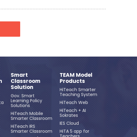
Smart
TEAM Model
n
Classroom
Products
Solution
HiTeach Smarter
Teaching System
Gov. Smart
Learning Policy
ta
HiTeach Web
Solutions
HiTeach + AI
HiTeach Mobile
Sokrates
Smarter Classroom
IES Cloud
HiTeach IRS
Smarter Classroom
HiTA 5 app for
Teachers