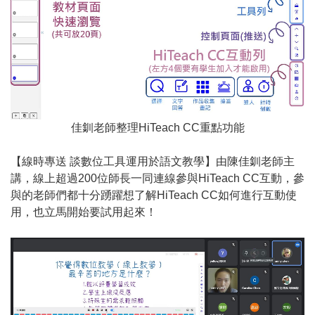
佳釧老師整理HiTeach CC重點功能
【線時專送 談數位工具運用於語文教學】由陳佳釧老師主
講，線上超過200位師長一同連線參與HiTeach CC互動，參
與的老師們都十分踴躍想了解HiTeach CC如何進行互動使
用，也立馬開始要試用起來！