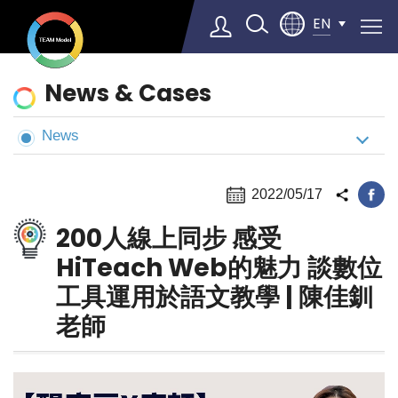
EN
News
News & Cases
&
Cases
News
Select Language
▼
2022/05/17
200人線上同步 感受
HiTeach Web的魅力 談數位
工具運用於語文教學 | 陳佳釧
老師