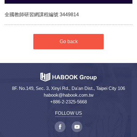
全國教師研習網課程編號 3449814
Go back
8F. No.149, Sec. 3, Xinyi Rd., Da'an Dist., Taipei City 106
habook@habook.com.tw
+886-2-2325-5668
FOLLOW US