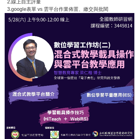
2.線上自主評量
3.google表單 vs 雲平台作業佈置、繳交與批閱