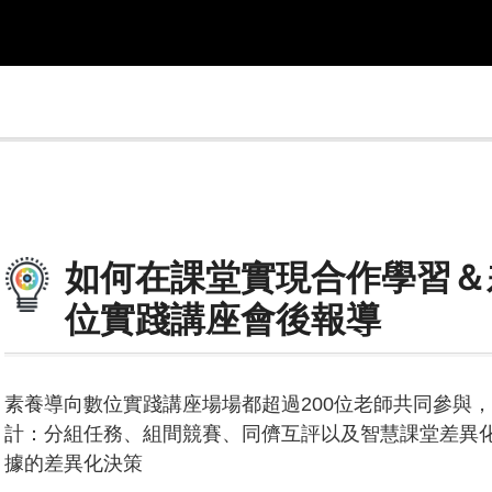
如何在課堂實現合作學習＆差
位實踐講座會後報導
素養導向數位實踐講座場場都超過200位老師共同參與
計：分組任務、組間競賽、同儕互評以及智慧課堂差異
據的差異化決策