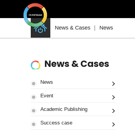
News
News & Cases
News
&
Cases
News & Cases
News
Event
Academic Publishing
Success case