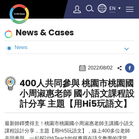
EN
News
News & Cases
&
Cases
News
Select Language
▼
2022/08/02
400人共同參與 桃園市桃園國
小周淑惠老師 國小語文課程設
計分享 主題【用Hi5玩語文】
最新師鐸獎得主！桃園市桃園國小周淑惠老師主講國小語文
課程設計分享，主題【用Hi5玩語文】，線上400多位老師
共同參與，一起探討HiTeach如何應用在語文教學的課堂