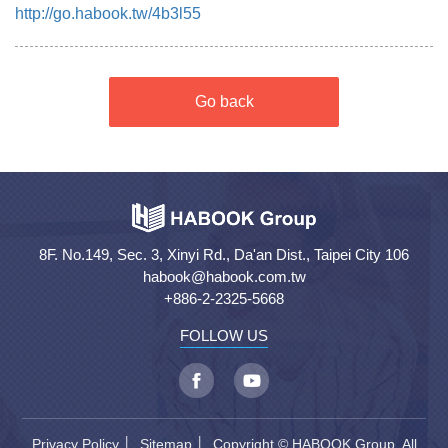
http://go.habook.tw/4b3l55
Go back
8F. No.149, Sec. 3, Xinyi Rd., Da'an Dist., Taipei City 106
habook@habook.com.tw
+886-2-2325-5668
FOLLOW US
Privacy Policy
│
Sitemap
│ Copyright © HABOOK Group. All