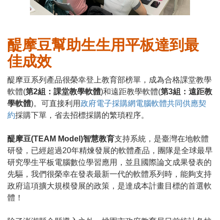
醍摩豆幫助生生用平板達到最
佳成效
醍摩豆系列產品很榮幸登上教育部榜單，成為合格課堂教學
軟體(
第2組：課堂教學軟體
)和遠距教學軟體(
第3組：遠距教
學軟體
)。可直接利用
政府電子採購網電腦軟體共同供應契
約
採購下單，省去招標採購的繁瑣程序。
醍摩豆(TEAM Model)智慧教育
支持系統，是臺灣在地軟體
研發，已經超過20年精煉發展的軟體產品，團隊是全球最早
研究學生平板電腦數位學習應用，並且國際論文成果發表的
先驅，我們很榮幸在發表最新一代的軟體系列時，能夠支持
政府這項擴大規模發展的政策，是達成本計畫目標的首選軟
體！