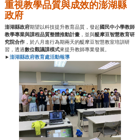
重視教學品質與成效的澎湖縣
政府
澎湖縣政府
期望以科技提升教育品質，發起
國民中小學教師
教學專業與課程品質整體推動計畫
，並與
醍摩豆智慧教育研
究院合作
，於八月進行為期兩天的醍摩豆智慧教室培訓研
習，透過
數位觀議課模式
來提升教師專業發展。
►
澎湖縣政府教育處活動報導