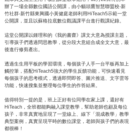
辦了一場全縣數位國語公開課，由小貓頭鷹智慧聯盟校-新
竹社群-新竹縣東興國小黃健庭老師利用HiTeach5示範一堂
公開課，並且以蘇格拉底數位觀議課平台進行觀課紀錄。
這堂公開課以鍾理和的《我的書齋》課文大意為授課主題，
引導孩子們透過問思教學，從分段大意組合成全文大意，最
後進行修剪產出。
透過生生用平板的學習環境，每個孩子人手一台平板再加上
觸控筆，搭配HiTeach5強大的學生反饋功能，可快速看見
每個孩子的思考模式，透過即問即答、圖片推送、文字雲等
功能，快速搜集並整理每位學生的作答結果。
值得特別一提的是，班上正好有位同學在家上課，還好有
HiTeach，全班都能夠融入課堂教學，幫助老師也顧及每位
孩子，非常真實地呈現了一堂線上、線下「混成教學」教學
典型案例，真實呈現平時的數位課堂，老師與孩子們的表現
都很棒！