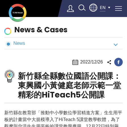
EN
News
News & Cases
&
Cases
News
Select Language
▼
2022/12/26
新竹縣全縣數位國語公開課：
東興國小黃健庭老師示範一堂
精彩的HiTeach5公開課
新竹縣在教育部「推動中小學數位學習精進方案」生生用平
板的計畫當中大規模導入了HiTeach 5課堂教學軟體，為了
觀摩與交流生生用平板的課堂教學應用，12月22日特別舉