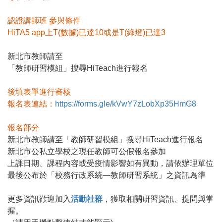
認證講師班 參與條件
HiTA5 app上T(數據)已達10或是T(綠燈)已達3
新北市教師請至
「教師研習模組」搜尋HiTeach進行報名
後填表單進行審核
報名表連結：
https://forms.gle/kVwY7zLobXp35HmG8
報名部分
新北市教師請至「教師研習模組」搜尋HiTeach進行報名
新北市公私立學校之現任教師可公假報名參加
上課日期、課程內容或受疫情影響如有異動，請依辦理單位
最後公布於「校務行政系統—教師研習系統」之資訊為準
更多資訊歡迎加入
活動社群
，獲取相關研習資訊、提問與掌
握。