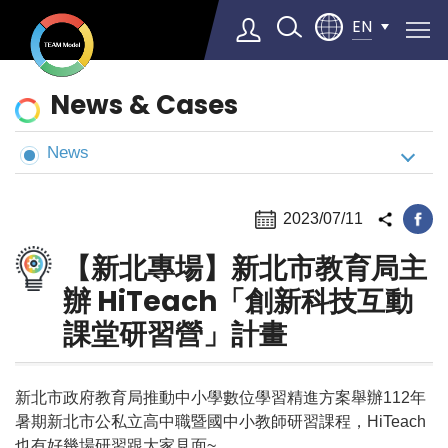
EN
News
News & Cases
&
Cases
News
Select Language
▼
2023/07/11
【新北專場】新北市教育局主
辦 HiTeach「創新科技互動
課堂研習營」計畫
新北市政府教育局推動中小學數位學習精進方案舉辦112年
暑期新北市公私立高中職暨國中小教師研習課程，HiTeach
也有好幾場研習跟大家見面~