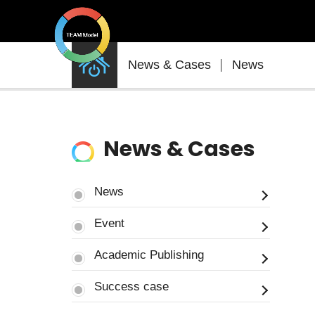
News
News & Cases
News
&
Cases
News & Cases
News
Event
Academic Publishing
Success case