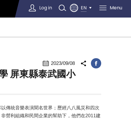
Log in
Menu
EN
Select Language
▼
2023/09/08
學 屏東縣泰武國小
隊以傳統音樂表演聞名世界；歷經八八風災和四次
非營利組織和民間企業的幫助下，他們在2011建