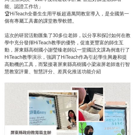
能、認證工作坊」
🏆HiTeach全臺生生用平板超過萬間教室導入，是全國第一
個有專屬工具書的課堂教學軟體。
這次的研習活動匯集了30多位老師，以分享和探討如何在教
學中充分發揮HiTeach教學的優勢，促進更豐富的師生互
動，屏東縣高樹國小謝瑩臻老師以一堂國語文課為例進行了
HiTeach教學演示，強調了HiTeach作為引起學生興趣和提
高動機的工具，而緊接著屏東縣高樹國小梁淑屏老師進行智
慧教室評量、智慧評分、差異化推送功能介紹