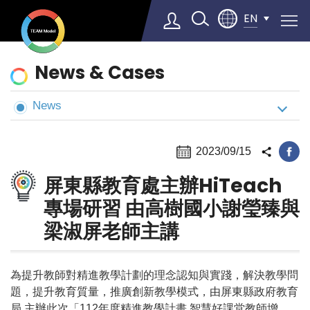
EN
News
News & Cases
&
Cases
News
Select Language
▼
2023/09/15
屏東縣教育處主辦HiTeach
專場研習 由高樹國小謝瑩臻與
梁淑屏老師主講
為提升教師對精進教學計劃的理念認知與實踐，解決教學問
題，提升教育質量，推廣創新教學模式，由屏東縣政府教育
局 主辦此次「112年度精進教學計畫 智慧好課堂教師增