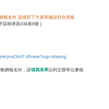
網報名外 請填寫下方表單確認符合資格
區樹孝路336巷9號 )
RYeKynxO5rtT-df/view?usp=sharing
全教網報名外，請
填寫表單
以利主辦單位審核