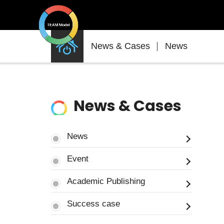
News
News & Cases
News
&
Cases
News & Cases
News
Event
Academic Publishing
Success case