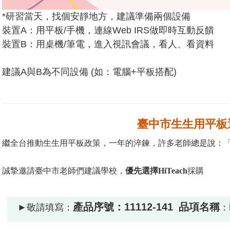
*研習當天，找個安靜地方，建議準備兩個設備
裝置A：用平板/手機，連線Web IRS做即時互動反饋
裝置B：用桌機/筆電，進入視訊會議，看人、看資料
建議A與B為不同設備 (如：電腦+平板搭配)
臺中市生生用平板
繼全台推動生生用平板政策，一年的淬鍊，許多老師總是說：「如果去
誠摯邀請臺中市老師們建議學校，
優先選擇HiTeach
採購
產品序號：
11112-141
品項名稱
►敬請填寫：
：