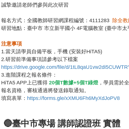
誠摯邀請老師們參與此次研習
報名方式：全國教師研習網課程編號：4111283
除全教
研習地點：臺中市 市立新平國小 4F電腦教室 (臺中市太平
注意事項
1.當天請學員自備平板，手機 (安裝好HiTA5)
2.研習前準備事項請參考以下檔案
https://drive.google.com/file/d/1tL8qaU1vw2di5CUWT
3.進階課程之報名條件：
HiTA5 APP上已獲得
20個T數據+5個T綠燈
，學員需於
報名資格，審核通過將發送錄取通知。
填寫表單：
https://forms.gle/xXMU6Fh6MyXdJoPV8
🔵臺中市專場 講師認證班 實體