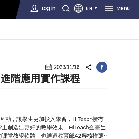
Log in
Menu
EN
Select Language
▼
2023/11/16
 進階應用實作課程
互動，讓學生更加投入學習，HiTeach擁有
創造出更好的教學效果，HiTeach全臺生
課堂教學軟體，也通過教育部A2審核推薦~