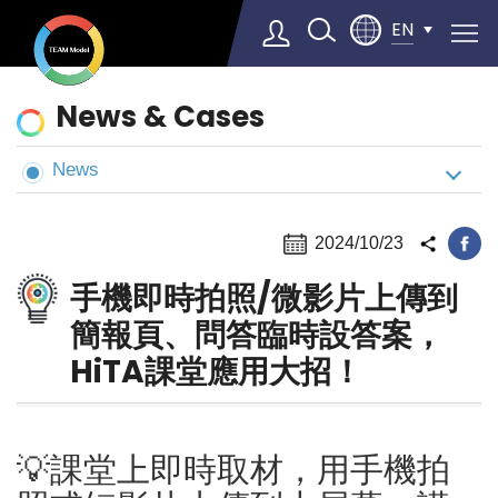
EN
News
News & Cases
&
Cases
News
Select Language
▼
2024/10/23
手機即時拍照/微影片上傳到
簡報頁、問答臨時設答案，
HiTA課堂應用大招！
💡課堂上即時取材，用手機拍