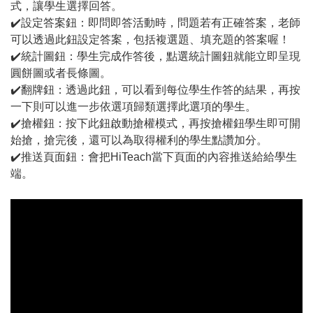
式，讓學生選擇回答。
✔️設定答案鈕：即問即答活動時，問題若有正確答案，老師
可以透過此鈕設定答案，包括複選題、填充題的答案喔！
✔️統計圖鈕：學生完成作答後，點選統計圖鈕就能立即呈現
圓餅圖或者長條圖。
✔️翻牌鈕：透過此鈕，可以看到每位學生作答的結果，再按
一下則可以進一步依選項歸類選擇此選項的學生。
✔️搶權鈕：按下此鈕啟動搶權模式，再按搶權鈕學生即可開
始搶，搶完後，還可以為取得權利的學生點讚加分。
✔️推送頁面鈕：會把HiTeach當下頁面的內容推送給給學生
端。