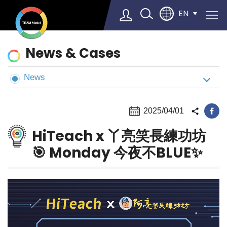
EN
News
News & Cases
&
Cases
News
Select Language
▼
2025/04/01
HiTeach x 丫亮笑長練功坊
🎯 Monday 今夜不BLUE✨