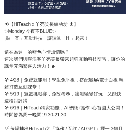
📢【HiTeach x 丫亮笑長練功坊 🎯】
✨Monday 今夜不BLUE✨
點「亮」互動科技，讓課堂「Hi」起來！
還在為週一的藍色心情煩惱嗎？
這次我們與噗浪客丫亮笑長帶來超強互動科技研習，讓你的
課堂充滿驚喜與活力！🔥
🎯 4/28｜免費就能用！學生免平板，搭配觸屏/電子白板 輕
鬆打造互動課堂！
🎯 5/19｜遊戲挑戰賽，免改考卷，讓測驗變好玩！又能快
速檢討評講
🎯 6/16｜HiTeach獨家功能，AI智能+協作+心智圖大公開！
時間皆為周一晚間19:30-21:30
💡 每場抽出HiTeach之「協作 / 互評 / AI GPT」擇一 3個月