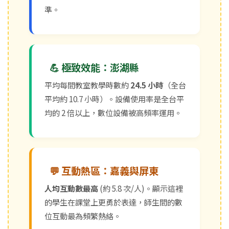
準。
💪 極致效能：澎湖縣
平均每間教室教學時數約
24.5 小時
（全台
平均約 10.7 小時）。設備使用率是全台平
均的 2 倍以上，數位設備被高頻率運用。
💬 互動熱區：嘉義與屏東
人均互動數最高
(約 5.8 次/人)。顯示這裡
的學生在課堂上更勇於表達，師生間的數
位互動最為頻繁熱絡。