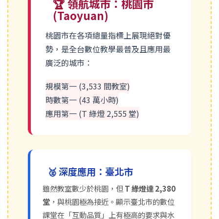
🏆 領航城市：桃園市
(Taoyuan)
桃園市在各項總量指標上展現絕對優
勢，是全台數位教學最普及且應用最
廣泛的城市：
規模第一 (3,533 間教室)
時數第一 (43 萬小時)
應用第一 (T 綠燈 2,555 堂)
🥈 深度應用：臺北市
雖然教室數少於桃園，但
T 綠燈達 2,380
堂
，與桃園極為接近。顯示臺北市的數位
課堂在「互動品質」上有極高的要求與水