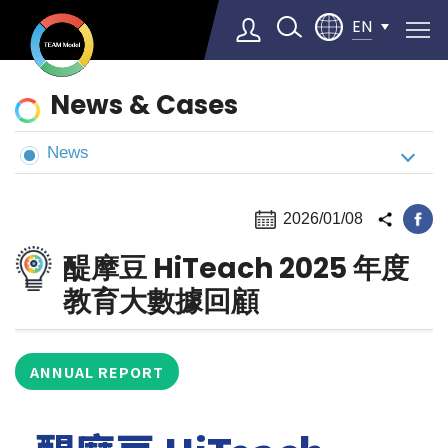
EN
News
News & Cases
&
Cases
News
Select Language
▼
2026/01/08
醍摩豆 HiTeach 2025 年度
教育大數據回顧
ANNUAL REPORT