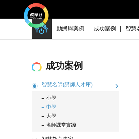
動
動態與案例
成功案例
智慧
態
與
案
例
成功案例
智慧名師(講師人才庫)
小學
中學
大學
名師課堂實踐