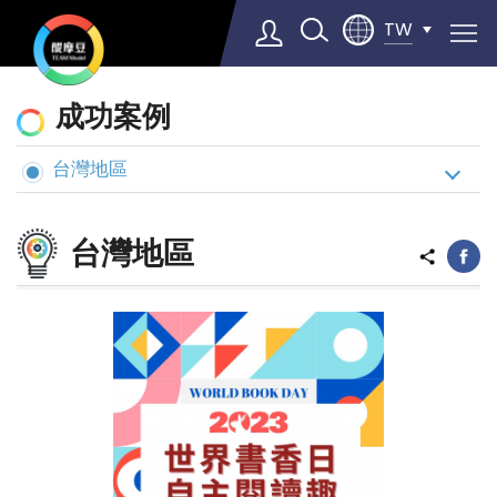
TW
動
成功案例
態
與
台灣地區
Select Language
▼
案
例
台灣地區