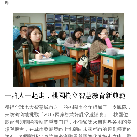
理。
一群人一起走，桃園樹立智慧教育新典範
獲得全球七大智慧城市之一的桃園市今年組織了一支戰隊，
來勢洶洶地挑戰「2017兩岸智慧好課堂邀請賽」，桃園位
於台灣與國際接軌的重要門戶，不僅聚集來自世界各地的夢
想與機會，在城市發展策略上也朝向未來都市的規劃穩定的
邁進。桃園戰隊出身這個充滿願景與國際化的城市之中，戰