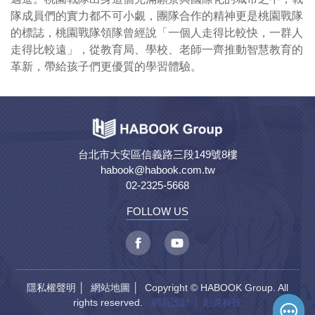
隊成員們的實力都不可小覷，團隊合作的精神更是桃園戰隊
的標誌，桃園戰隊領隊曾經說「一個人走得比較快，一群人
走得比較遠」，從教育局、學校、老師一齊推動智慧教育的
革新，帶給孩子們更優質的學習體驗。
台北市大安區信義路三段149號8樓
habook@habook.com.tw
02-2325-5668
FOLLOW US
隱私權聲明
│
網站地圖
│ Copyright © HABOOK Group. All
rights reserved.
網頁設計
│ 鉅潞科技