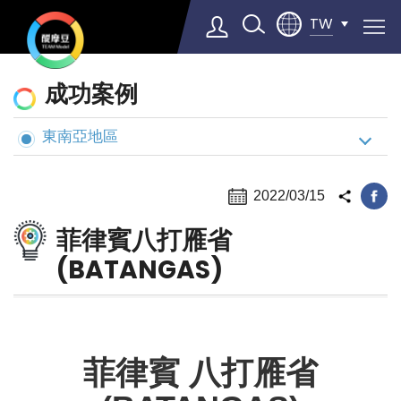
TW
動
成功案例
態
與
東南亞地區
Select Language
▼
案
例
2022/03/15
菲律賓八打雁省
(BATANGAS)
菲律賓 八打雁省