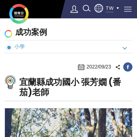
TW
動
成功案例
態
與
小學
Select Language
▼
案
例
2022/09/23
宜蘭縣成功國小 張芳嫺 (番
茄)老師