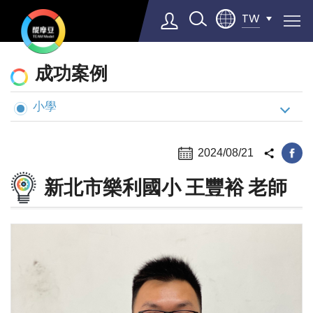
TW
動
成功案例
態
與
小學
Select Language
▼
案
例
2024/08/21
新北市樂利國小 王豐裕 老師