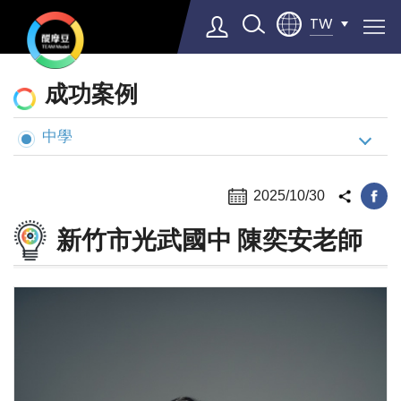
TW
動
成功案例
態
與
中學
Select Language
▼
案
例
2025/10/30
新竹市光武國中 陳奕安老師