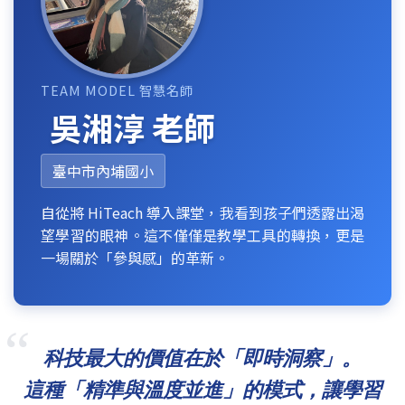
TEAM MODEL 智慧名師
吳湘淳 老師
臺中市內埔國小
自從將 HiTeach 導入課堂，我看到孩子們透露出渴
望學習的眼神。這不僅僅是教學工具的轉換，更是
一場關於「參與感」的革新。
“
科技最大的價值在於「即時洞察」。
這種「精準與溫度並進」的模式，讓學習