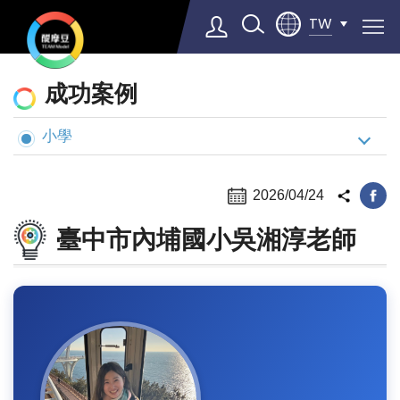
TW
動
成功案例
態
與
小學
Select Language
▼
案
例
2026/04/24
臺中市內埔國小吳湘淳老師